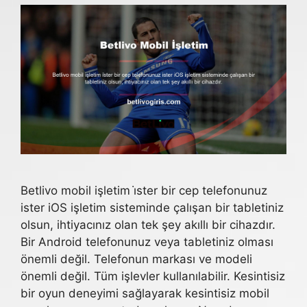
Betlivo mobil işletim i̇ster bir cep telefonunuz
ister iOS işletim sisteminde çalışan bir tabletiniz
olsun, ihtiyacınız olan tek şey akıllı bir cihazdır.
Bir Android telefonunuz veya tabletiniz olması
önemli değil. Telefonun markası ve modeli
önemli değil. Tüm işlevler kullanılabilir. Kesintisiz
bir oyun deneyimi sağlayarak kesintisiz mobil