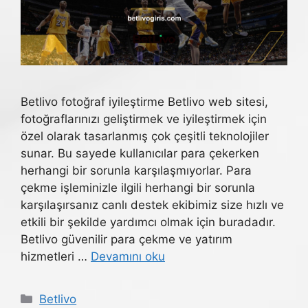
Betlivo fotoğraf iyileştirme Betlivo web sitesi,
fotoğraflarınızı geliştirmek ve iyileştirmek için
özel olarak tasarlanmış çok çeşitli teknolojiler
sunar. Bu sayede kullanıcılar para çekerken
herhangi bir sorunla karşılaşmıyorlar. Para
çekme işleminizle ilgili herhangi bir sorunla
karşılaşırsanız canlı destek ekibimiz size hızlı ve
etkili bir şekilde yardımcı olmak için buradadır.
Betlivo güvenilir para çekme ve yatırım
hizmetleri …
Devamını oku
Kategoriler
Betlivo