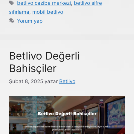
Etiketler
betlivo cazibe merkezi
,
betlivo şifre
sıfırlama
,
mobil betlivo
Yorum yap
Betlivo Değerli
Bahisçiler
Şubat 8, 2025
yazar
Betlivo