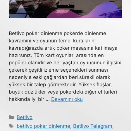
Betlivo poker dinlenme pokerde dinlenme
kavramını ve oyunun temel kurallarını
kavradığınızda artık poker masasına katılmaya
hazırsınız. Tüm kart oyunları arasında en
popüler olanıdır ve her yaştan oyuncunun ilgisini
çekerek çeşitli izleme seçenekleri sunması
nedeniyle eski çağlardan beri sürekli olarak
yüksek bir talep görmektedir. Yüksek floşlar,
büyük düzlükler veya pokerdeki diğer el türleri
hakkında iyi bir …
Devamını oku
Kategoriler
Betlivo
Etiketler
betlivo poker dinlenme
,
Betlivo Telegram
,