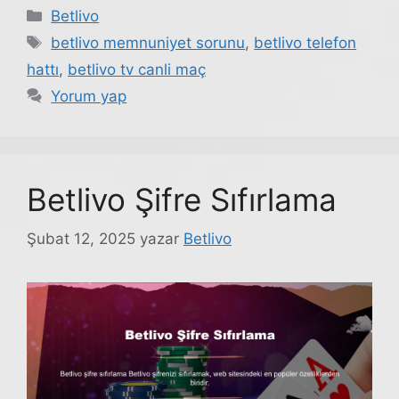
Kategoriler
Betlivo
Etiketler
betlivo memnuniyet sorunu
,
betlivo telefon
hattı
,
betlivo tv canli maç
Yorum yap
Betlivo Şifre Sıfırlama
Şubat 12, 2025
yazar
Betlivo