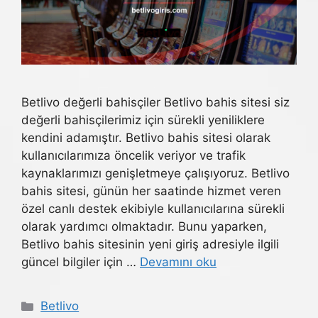
Betlivo değerli bahisçiler Betlivo bahis sitesi siz
değerli bahisçilerimiz için sürekli yeniliklere
kendini adamıştır. Betlivo bahis sitesi olarak
kullanıcılarımıza öncelik veriyor ve trafik
kaynaklarımızı genişletmeye çalışıyoruz. Betlivo
bahis sitesi, günün her saatinde hizmet veren
özel canlı destek ekibiyle kullanıcılarına sürekli
olarak yardımcı olmaktadır. Bunu yaparken,
Betlivo bahis sitesinin yeni giriş adresiyle ilgili
güncel bilgiler için …
Devamını oku
Kategoriler
Betlivo