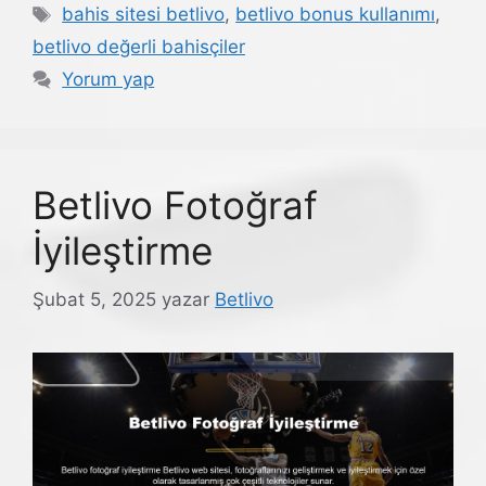
Etiketler
bahis sitesi betlivo
,
betlivo bonus kullanımı
,
betlivo değerli bahisçiler
Yorum yap
Betlivo Fotoğraf
İyileştirme
Şubat 5, 2025
yazar
Betlivo