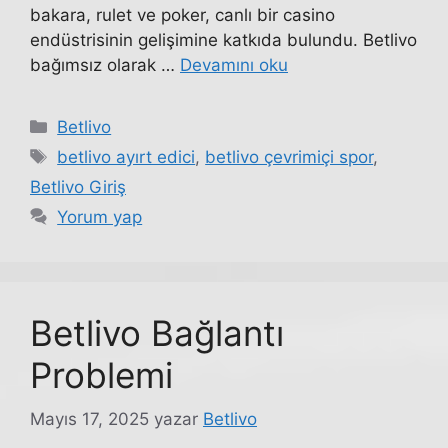
bakara, rulet ve poker, canlı bir casino
endüstrisinin gelişimine katkıda bulundu. Betlivo
bağımsız olarak …
Devamını oku
Kategoriler
Betlivo
Etiketler
betlivo ayırt edici
,
betlivo çevrimiçi spor
,
Betlivo Giriş
Yorum yap
Betlivo Bağlantı
Problemi
Mayıs 17, 2025
yazar
Betlivo