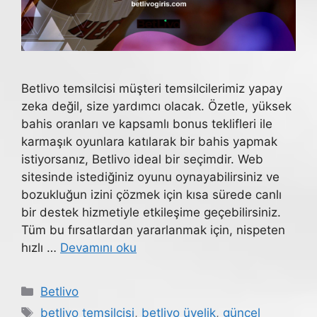
Betlivo temsilcisi müşteri temsilcilerimiz yapay
zeka değil, size yardımcı olacak. Özetle, yüksek
bahis oranları ve kapsamlı bonus teklifleri ile
karmaşık oyunlara katılarak bir bahis yapmak
istiyorsanız, Betlivo ideal bir seçimdir. Web
sitesinde istediğiniz oyunu oynayabilirsiniz ve
bozukluğun izini çözmek için kısa sürede canlı
bir destek hizmetiyle etkileşime geçebilirsiniz.
Tüm bu fırsatlardan yararlanmak için, nispeten
hızlı …
Devamını oku
Kategoriler
Betlivo
Etiketler
betlivo temsilcisi
,
betlivo üyelik
,
güncel