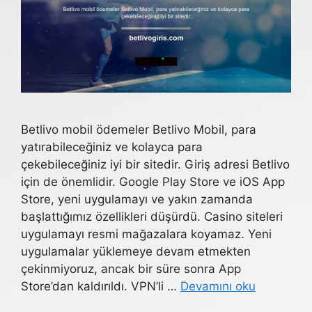
Betlivo mobil ödemeler Betlivo Mobil, para
yatırabileceğiniz ve kolayca para
çekebileceğiniz iyi bir sitedir. Giriş adresi Betlivo
için de önemlidir. Google Play Store ve iOS App
Store, yeni uygulamayı ve yakın zamanda
başlattığımız özellikleri düşürdü. Casino siteleri
uygulamayı resmi mağazalara koyamaz. Yeni
uygulamalar yüklemeye devam etmekten
çekinmiyoruz, ancak bir süre sonra App
Store’dan kaldırıldı. VPN’li …
Devamını oku