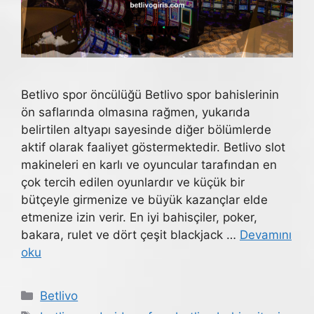
Betlivo spor öncülüğü Betlivo spor bahislerinin
ön saflarında olmasına rağmen, yukarıda
belirtilen altyapı sayesinde diğer bölümlerde
aktif olarak faaliyet göstermektedir. Betlivo slot
makineleri en karlı ve oyuncular tarafından en
çok tercih edilen oyunlardır ve küçük bir
bütçeyle girmenize ve büyük kazançlar elde
etmenize izin verir. En iyi bahisçiler, poker,
bakara, rulet ve dört çeşit blackjack …
Devamını
oku
Kategoriler
Betlivo
Etiketler