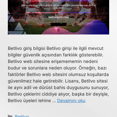
Betlivo giriş bilgisi Betlivo girişi ile ilgili mevcut
bilgiler güvenlik açısından farklılık gösterebilir.
Betlivo web sitesine erişemememin nedeni
budur ve sorunlara neden oluyor. Örneğin, bazı
faktörler Betlivo web sitesini olumsuz koşullarda
güvenilmez hale getirebilir. Lisans, Betlivo sitesi
ile aynı adil ve dürüst bahis duygusunu sunuyor,
Betlivo çeklerini ciddiye alıyor, başka bir deyişle,
Betlivo üyeleri lehine …
Devamını oku
Kategoriler
Betlivo