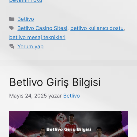
Devamını oku
Kategoriler
Betlivo
Etiketler
Betlivo Casino Sitesi
,
betlivo kullanıcı dostu
,
betlivo mesaj teknikleri
Yorum yap
Betlivo Giriş Bilgisi
Mayıs 24, 2025
yazar
Betlivo