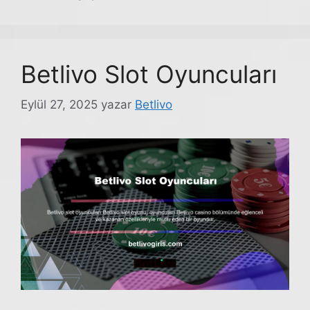
Betlivo Slot Oyuncuları
Eylül 27, 2025
yazar
Betlivo