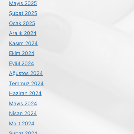
Mayıs 2025
Şubat 2025
Ocak 2025
Aralık 2024
Kasım 2024
Ekim 2024
Eylül 2024
Ağustos 2024
Temmuz 2024
Haziran 2024
Mayıs 2024
Nisan 2024
Mart 2024
Şubat 2024