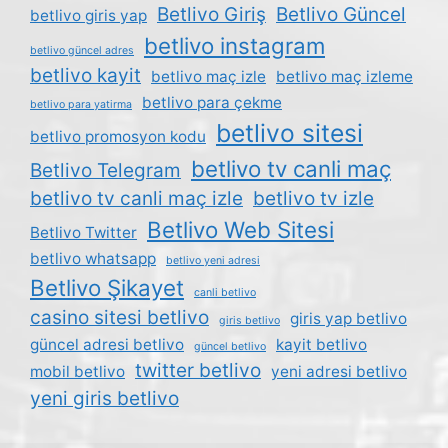
Betlivo Giriş
Betlivo Güncel
betlivo giris yap
betlivo instagram
betlivo güncel adres
betlivo kayit
betlivo maç izle
betlivo maç izleme
betlivo para çekme
betlivo para yatirma
betlivo sitesi
betlivo promosyon kodu
betlivo tv canli maç
Betlivo Telegram
betlivo tv canli maç izle
betlivo tv izle
Betlivo Web Sitesi
Betlivo Twitter
betlivo whatsapp
betlivo yeni adresi
Betlivo Şikayet
canli betlivo
casino sitesi betlivo
giris yap betlivo
giris betlivo
güncel adresi betlivo
kayit betlivo
güncel betlivo
twitter betlivo
mobil betlivo
yeni adresi betlivo
yeni giris betlivo