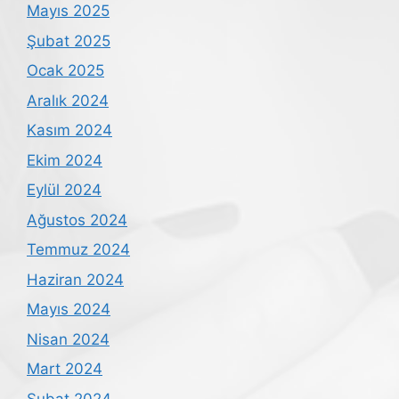
Mayıs 2025
Şubat 2025
Ocak 2025
Aralık 2024
Kasım 2024
Ekim 2024
Eylül 2024
Ağustos 2024
Temmuz 2024
Haziran 2024
Mayıs 2024
Nisan 2024
Mart 2024
Şubat 2024