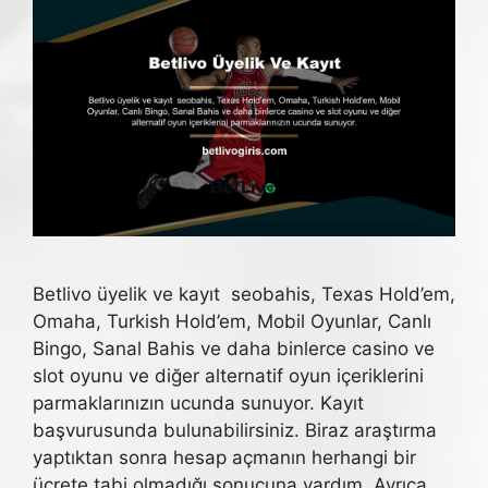
Betlivo üyelik ve kayıt seobahis, Texas Hold’em,
Omaha, Turkish Hold’em, Mobil Oyunlar, Canlı
Bingo, Sanal Bahis ve daha binlerce casino ve
slot oyunu ve diğer alternatif oyun içeriklerini
parmaklarınızın ucunda sunuyor. Kayıt
başvurusunda bulunabilirsiniz. Biraz araştırma
yaptıktan sonra hesap açmanın herhangi bir
ücrete tabi olmadığı sonucuna vardım. Ayrıca