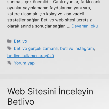
sunması çok önemlidir. Canlı oyunlar, farklı canlı
oyunlar yayınlamanın faydalarının yanı sıra,
zafere ulaşmak için kolay ve kısa vadeli
stratejiler sağlar. Betlivo web sitesi ücretsiz
olarak anında sonuçlar sağlar. …
Devamını oku
Kategoriler
Betlivo
Etiketler
betlivo gerçek zamanlı
,
betlivo instagram
,
betlivo kullanıcı arayüzü
Yorum yap
Web Sitesini İnceleyin
Betlivo