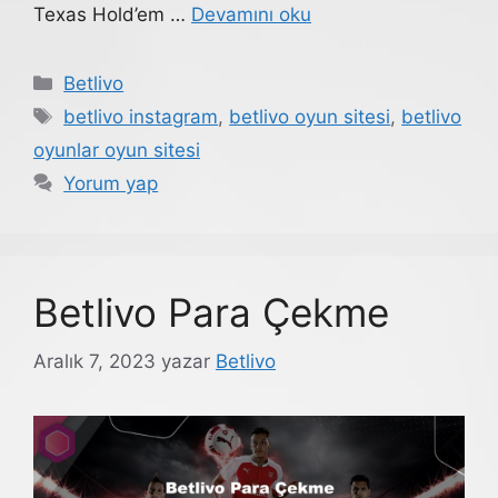
Texas Hold’em …
Devamını oku
Kategoriler
Betlivo
Etiketler
betlivo instagram
,
betlivo oyun sitesi
,
betlivo
oyunlar oyun sitesi
Yorum yap
Betlivo Para Çekme
Aralık 7, 2023
yazar
Betlivo