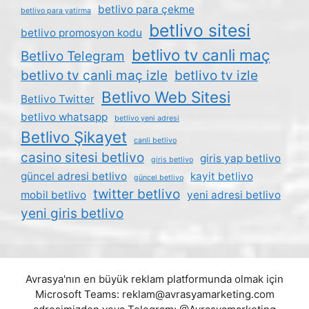
betlivo para çekme
betlivo para yatirma
betlivo sitesi
betlivo promosyon kodu
betlivo tv canli maç
Betlivo Telegram
betlivo tv canli maç izle
betlivo tv izle
Betlivo Web Sitesi
Betlivo Twitter
betlivo whatsapp
betlivo yeni adresi
Betlivo Şikayet
canli betlivo
casino sitesi betlivo
giris yap betlivo
giris betlivo
güncel adresi betlivo
kayit betlivo
güncel betlivo
twitter betlivo
mobil betlivo
yeni adresi betlivo
yeni giris betlivo
Avrasya'nın en büyük reklam platformunda olmak için
Microsoft Teams:
reklam@avrasyamarketing.com