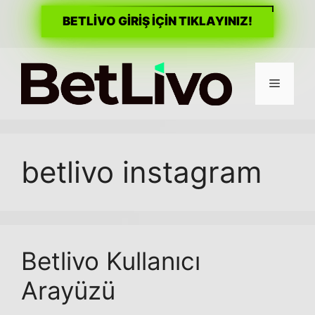
BETLİVO GİRİŞ İÇİN TIKLAYINIZ!
İçeriğe
atla
Menü
betlivo instagram
Betlivo Kullanıcı
Arayüzü