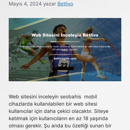
Mayıs 4, 2024
yazar
Betlivo
Web sitesini inceleyin seobahis mobil
cihazlarda kullanılabilen bir web sitesi
kullanıcılar için daha çekici olacaktır. Siteye
katılmak için kullanıcıların en az 18 yaşında
olması gerekir. Şu anda bu özelliği sunan bir