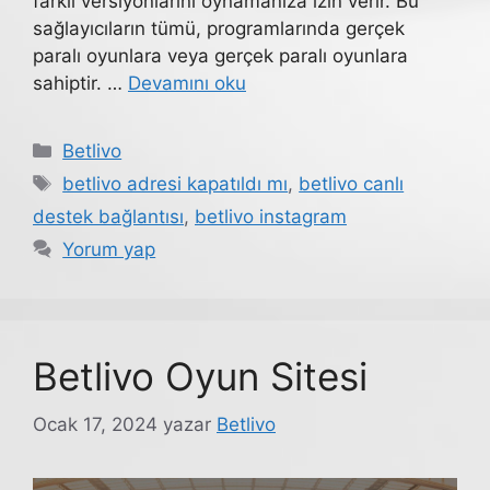
farklı versiyonlarını oynamanıza izin verir. Bu
sağlayıcıların tümü, programlarında gerçek
paralı oyunlara veya gerçek paralı oyunlara
sahiptir. …
Devamını oku
Kategoriler
Betlivo
Etiketler
betlivo adresi kapatıldı mı
,
betlivo canlı
destek bağlantısı
,
betlivo instagram
Yorum yap
Betlivo Oyun Sitesi
Ocak 17, 2024
yazar
Betlivo