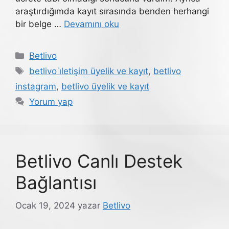
araştırdığımda kayıt sırasında benden herhangi
bir belge …
Devamını oku
Kategoriler
Betlivo
Etiketler
betlivo i̇letişim üyelik ve kayıt
,
betlivo
instagram
,
betlivo üyelik ve kayıt
Yorum yap
Betlivo Canlı Destek
Bağlantısı
Ocak 19, 2024
yazar
Betlivo