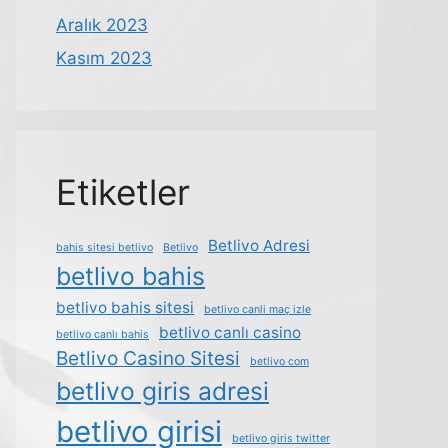
Aralık 2023
Kasım 2023
Etiketler
Betlivo Adresi
bahis sitesi betlivo
Betlivo
betlivo bahis
betlivo bahis sitesi
betlivo canli maç izle
betlivo canlı casino
betlivo canlı bahis
Betlivo Casino Sitesi
betlivo com
betlivo giris adresi
betlivo girisi
betlivo giris twitter