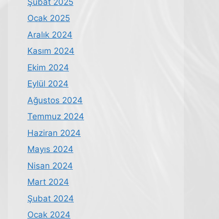
Şubat 2025
Ocak 2025
Aralık 2024
Kasım 2024
Ekim 2024
Eylül 2024
Ağustos 2024
Temmuz 2024
Haziran 2024
Mayıs 2024
Nisan 2024
Mart 2024
Şubat 2024
Ocak 2024