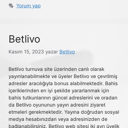
Yorum yap
Betlivo
Kasım 15, 2023
yazar
Betlivo
Betlivo turnuva site üzerinden canlı olarak
yayınlanabilmekte ve üyeler Betlivo ve çevrilmiş
adresler aracılığıyla bonus alabilmektedir. Bahis
içeriklerinden en iyi şekilde yararlanmak için
bahis tutkunlarının güncel adreslerini ve oradan
da Betlivo oyununun yayın adresini ziyaret
etmeleri gerekmektedir. Yayına doğrudan sosyal
medya hesabınızdan veya adresinizden de
bağlanabilirsiniz. Betlivo web sitesi iki ayrı üyelik