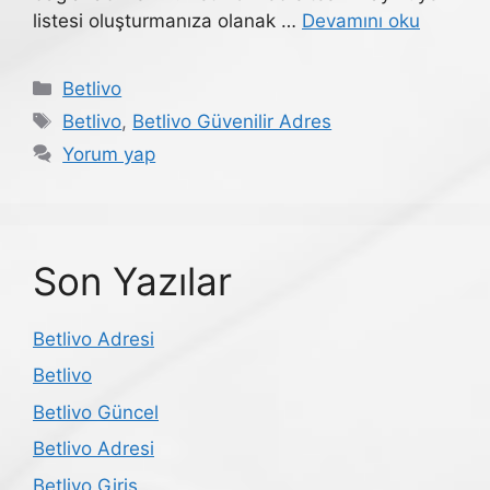
listesi oluşturmanıza olanak …
Devamını oku
Kategoriler
Betlivo
Etiketler
Betlivo
,
Betlivo Güvenilir Adres
Yorum yap
Son Yazılar
Betlivo Adresi
Betlivo
Betlivo Güncel
Betlivo Adresi
Betlivo Giriş