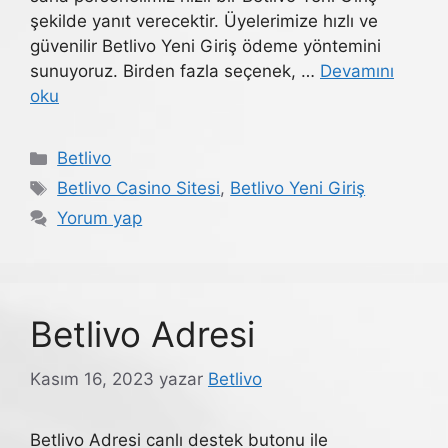
şekilde yanıt verecektir. Üyelerimize hızlı ve
güvenilir Betlivo Yeni Giriş ödeme yöntemini
sunuyoruz. Birden fazla seçenek, …
Devamını
oku
Kategoriler
Betlivo
Etiketler
Betlivo Casino Sitesi
,
Betlivo Yeni Giriş
Yorum yap
Betlivo Adresi
Kasım 16, 2023
yazar
Betlivo
Betlivo Adresi canlı destek butonu ile