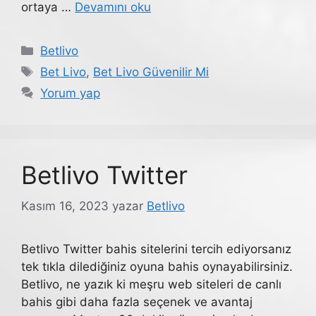
ortaya …
Devamını oku
Kategoriler
Betlivo
Etiketler
Bet Livo
,
Bet Livo Güvenilir Mi
Yorum yap
Betlivo Twitter
Kasım 16, 2023
yazar
Betlivo
Betlivo Twitter bahis sitelerini tercih ediyorsanız
tek tıkla dilediğiniz oyuna bahis oynayabilirsiniz.
Betlivo, ne yazık ki meşru web siteleri de canlı
bahis gibi daha fazla seçenek ve avantaj