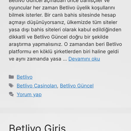
Betlivo Güncel açmadan önce bahisçiler ve
oyuncular her zaman Betlivo üyelik koşullarını
bilmek isterler. Bir canlı bahis sitesinde hesap
açmayı düşünüyorsanız, ülkemizde tüm siteler
yasa dışı bahis siteleri olarak kabul edildiğinden
dikkatli ve Betlivo Güncel doğru bir şekilde
araştırma yapmalısınız. O zamandan beri Betlivo
platformu en köklü şirketlerden biri haline geldi
ve aynı zamanda yasa …
Devamını oku
Kategoriler
Betlivo
Etiketler
Betlivo Casinoları
,
Betlivo Güncel
Yorum yap
Betlivo Giriş