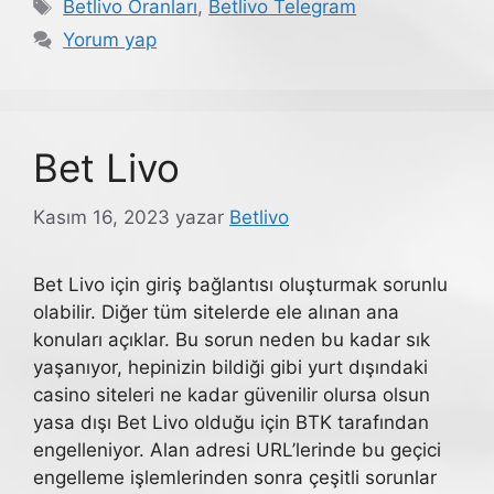
Etiketler
Betlivo Oranları
,
Betlivo Telegram
Yorum yap
Bet Livo
Kasım 16, 2023
yazar
Betlivo
Bet Livo için giriş bağlantısı oluşturmak sorunlu
olabilir. Diğer tüm sitelerde ele alınan ana
konuları açıklar. Bu sorun neden bu kadar sık
yaşanıyor, hepinizin bildiği gibi yurt dışındaki
casino siteleri ne kadar güvenilir olursa olsun
yasa dışı Bet Livo olduğu için BTK tarafından
engelleniyor. Alan adresi URL’lerinde bu geçici
engelleme işlemlerinden sonra çeşitli sorunlar