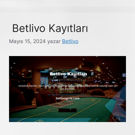
Betlivo Kayıtları
Mayıs 15, 2024
yazar
Betlivo