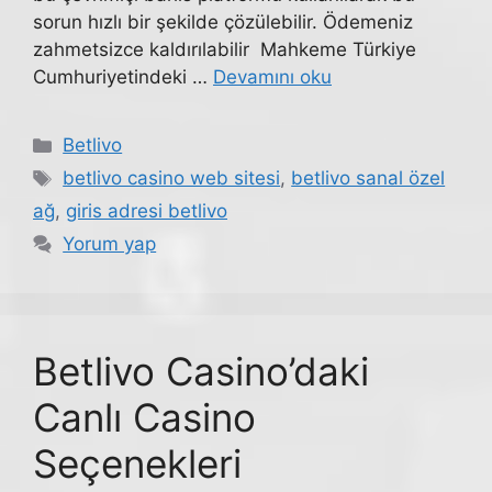
sorun hızlı bir şekilde çözülebilir. Ödemeniz
zahmetsizce kaldırılabilir Mahkeme Türkiye
Cumhuriyetindeki …
Devamını oku
Kategoriler
Betlivo
Etiketler
betlivo casino web sitesi
,
betlivo sanal özel
ağ
,
giris adresi betlivo
Yorum yap
Betlivo Casino’daki
Canlı Casino
Seçenekleri