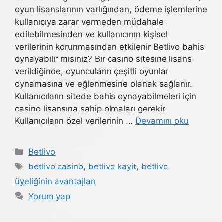
oyun lisanslarının varlığından, ödeme işlemlerine
kullanıcıya zarar vermeden müdahale
edilebilmesinden ve kullanıcının kişisel
verilerinin korunmasından etkilenir Betlivo bahis
oynayabilir misiniz? Bir casino sitesine lisans
verildiğinde, oyuncuların çeşitli oyunlar
oynamasına ve eğlenmesine olanak sağlanır.
Kullanıcıların sitede bahis oynayabilmeleri için
casino lisansına sahip olmaları gerekir.
Kullanıcıların özel verilerinin …
Devamını oku
Kategoriler
Betlivo
Etiketler
betlivo casino
,
betlivo kayit
,
betlivo
üyeliğinin avantajları
Yorum yap