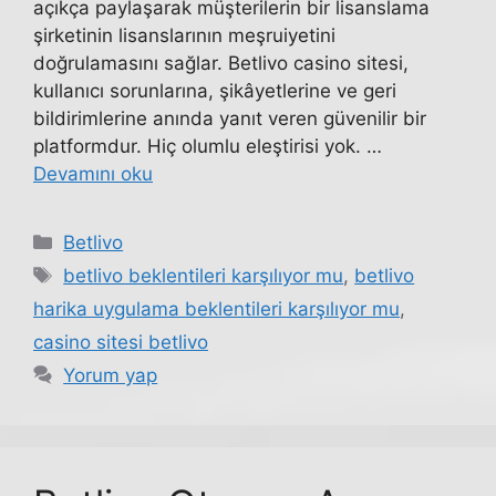
açıkça paylaşarak müşterilerin bir lisanslama
şirketinin lisanslarının meşruiyetini
doğrulamasını sağlar. Betlivo casino sitesi,
kullanıcı sorunlarına, şikâyetlerine ve geri
bildirimlerine anında yanıt veren güvenilir bir
platformdur. Hiç olumlu eleştirisi yok. …
Devamını oku
Kategoriler
Betlivo
Etiketler
betlivo beklentileri karşılıyor mu
,
betlivo
harika uygulama beklentileri karşılıyor mu
,
casino sitesi betlivo
Yorum yap