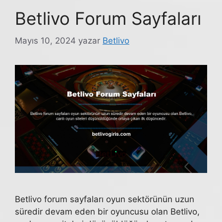
Betlivo Forum Sayfaları
Mayıs 10, 2024
yazar
Betlivo
Betlivo forum sayfaları oyun sektörünün uzun
süredir devam eden bir oyuncusu olan Betlivo,