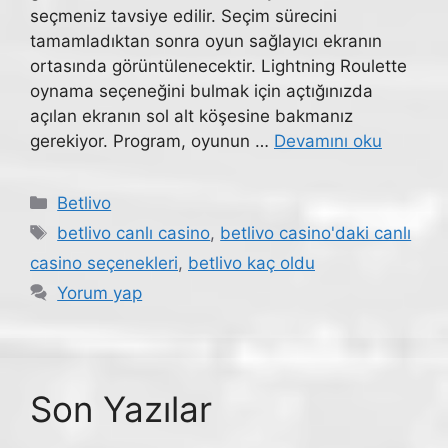
seçmeniz tavsiye edilir. Seçim sürecini
tamamladıktan sonra oyun sağlayıcı ekranın
ortasında görüntülenecektir. Lightning Roulette
oynama seçeneğini bulmak için açtığınızda
açılan ekranın sol alt köşesine bakmanız
gerekiyor. Program, oyunun …
Devamını oku
Kategoriler
Betlivo
Etiketler
betlivo canlı casino
,
betlivo casino'daki canlı
casino seçenekleri
,
betlivo kaç oldu
Yorum yap
Son Yazılar