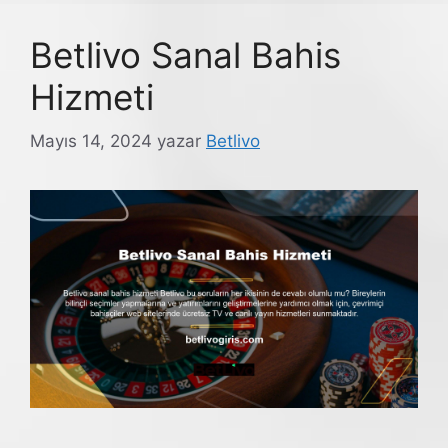
Betlivo Sanal Bahis
Hizmeti
Mayıs 14, 2024
yazar
Betlivo