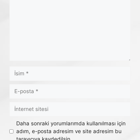
İsim
E-
posta
İnternet
sitesi
Daha sonraki yorumlarımda kullanılması için
adım, e-posta adresim ve site adresim bu
tarayıcıya kaydedilsin.