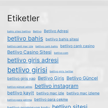
Etiketler
Betlivo Adresi
bahis sitesi betlivo
Betlivo
betlivo bahis
betlivo bahis sitesi
betlivo canlı casino
betlivo canli maç izle
betlivo canlı bahis
Betlivo Casino Sitesi
betlivo com
betlivo giris adresi
betlivo girisi
betlivo giris twitter
Betlivo Giriş
Betlivo Güncel
betlivo giris yap
betlivo instagram
betlivo güncel adres
betlivo kayit
betlivo maç izle
betlivo maç izleme
betlivo para çekme
betlivo para yatirma
betlivo sitesi
betlivo promosyon kodu