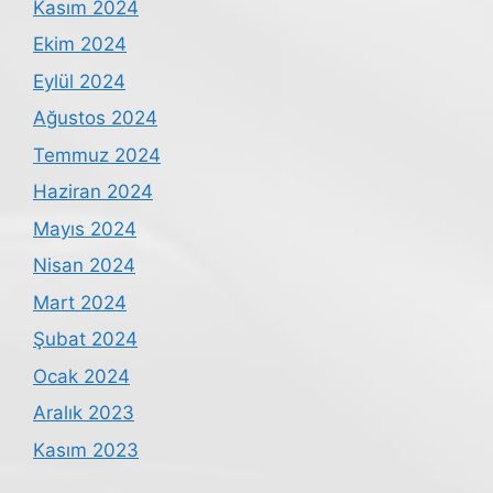
Kasım 2024
Ekim 2024
Eylül 2024
Ağustos 2024
Temmuz 2024
Haziran 2024
Mayıs 2024
Nisan 2024
Mart 2024
Şubat 2024
Ocak 2024
Aralık 2023
Kasım 2023