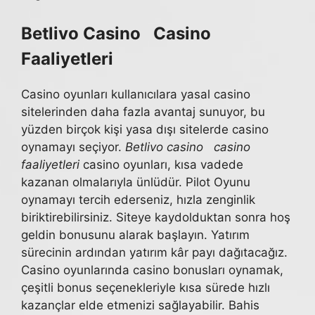
Betlivo Casino Casino
Faaliyetleri
Casino oyunları kullanıcılara yasal casino
sitelerinden daha fazla avantaj sunuyor, bu
yüzden birçok kişi yasa dışı sitelerde casino
oynamayı seçiyor.
Betlivo casino casino
faaliyetleri
casino oyunları, kısa vadede
kazanan olmalarıyla ünlüdür. Pilot Oyunu
oynamayı tercih ederseniz, hızla zenginlik
biriktirebilirsiniz. Siteye kaydolduktan sonra hoş
geldin bonusunu alarak başlayın. Yatırım
sürecinin ardından yatırım kâr payı dağıtacağız.
Casino oyunlarında casino bonusları oynamak,
çeşitli bonus seçenekleriyle kısa sürede hızlı
kazançlar elde etmenizi sağlayabilir. Bahis