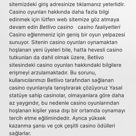
sitemizdeki giriş adresinize tıklamanız yeterlidir.
Casino oyunları hakkında daha fazla bilgi
edinmek için lütfen web sitemize göz atmaya
devam edin
Betlivo casino casino faaliyetleri
Casino eğlenmeniz için geniş bir oyun yelpazesi
sunuyor. Sitenin casino oyunları oynamaktan
hoşlanan yeni üyeleri bile, hatta hevesli casino
tutkunları da dahil olmak üzere, Betlivo
sitesindeki casino oyunları hakkındaki bilgilere
erişmeyi arzulamaktadır. Bu sorunu,
kullanıcılarımızı Betlivo tarafından sağlanan
casino oyunlarıyla tanıştırarak çözüyoruz Yasal
statüye sahip casinolar, olmayanlara göre daha
az yaygındır, bu nedenle casino oyunlarından
hoşlanan kişiler yasa dışı bir ortamda oynamayı
tercih etme eğilimindedir. Ayrıca yüksek
kazanma şansı ve çok çeşitli casino ödülleri
sağlarlar.