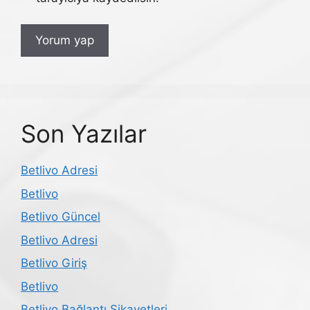
Son Yazılar
Betlivo Adresi
Betlivo
Betlivo Güncel
Betlivo Adresi
Betlivo Giriş
Betlivo
Betlivo Bağlantı Şikayetleri