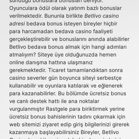
sunduğu bonuslara bonusları deniyor.
Oyunculara ödül olarak yatırım bazlı bonuslar
verilmektedir. Bununla birlikte
Betlivo casino
adresi
bedava bonus isteyen bireyler hiçbir
para harcamadan bedava casino faaliyeti
gerçekleştirebilir ve bonuslarını anında alabilirler
Betlivo bedava bonus almak için hangi adımları
atmalıyım? Siteye üye olduğunuzda hemen
online danışma hattına ulaşmanız
gerekmektedir. Ticaret tamamlandıktan sonra
casino severler gün boyunca siteyi serbestçe
kullanabilir ve oyunlara katılarak ve eğlenerek
para kazanabilirler. Bu bölümde ücretsiz bonus
ve canlı destek hattı ile ana noktalar
vurgulanmıştır Rastgele para biriktirmek yerine
ücretsiz bonus bahislerinin tadını çıkarmak için
web sitemizi ziyaret edip giriş bilgilerinizi girerek
kazanmaya başlayabilirsiniz Bireyler, Betlivo