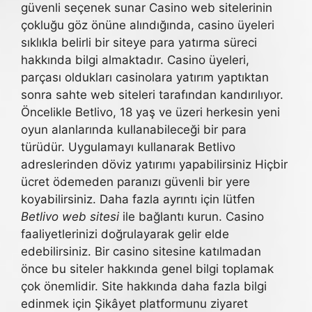
güvenli seçenek sunar Casino web sitelerinin
çokluğu göz önüne alındığında, casino üyeleri
sıklıkla belirli bir siteye para yatırma süreci
hakkında bilgi almaktadır. Casino üyeleri,
parçası oldukları casinolara yatırım yaptıktan
sonra sahte web siteleri tarafından kandırılıyor.
Öncelikle Betlivo, 18 yaş ve üzeri herkesin yeni
oyun alanlarında kullanabileceği bir para
türüdür. Uygulamayı kullanarak Betlivo
adreslerinden döviz yatırımı yapabilirsiniz Hiçbir
ücret ödemeden paranızı güvenli bir yere
koyabilirsiniz. Daha fazla ayrıntı için lütfen
Betlivo web sitesi
ile bağlantı kurun. Casino
faaliyetlerinizi doğrulayarak gelir elde
edebilirsiniz. Bir casino sitesine katılmadan
önce bu siteler hakkında genel bilgi toplamak
çok önemlidir. Site hakkında daha fazla bilgi
edinmek için Şikâyet platformunu ziyaret