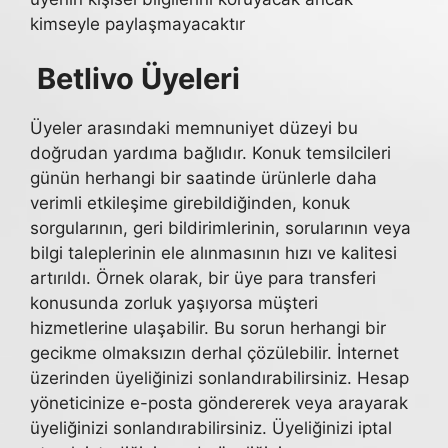
kimseyle paylaşmayacaktır
Betlivo Üyeleri
Üyeler arasındaki memnuniyet düzeyi bu
doğrudan yardıma bağlıdır. Konuk temsilcileri
günün herhangi bir saatinde ürünlerle daha
verimli etkileşime girebildiğinden, konuk
sorgularının, geri bildirimlerinin, sorularının veya
bilgi taleplerinin ele alınmasının hızı ve kalitesi
artırıldı. Örnek olarak, bir üye para transferi
konusunda zorluk yaşıyorsa müşteri
hizmetlerine ulaşabilir. Bu sorun herhangi bir
gecikme olmaksızın derhal çözülebilir. İnternet
üzerinden üyeliğinizi sonlandırabilirsiniz. Hesap
yöneticinize e-posta göndererek veya arayarak
üyeliğinizi sonlandırabilirsiniz. Üyeliğinizi iptal