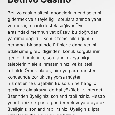
Betlivo casino sitesi, abonelerinin endişelerini
gidermek ve siteyle ilgili sorulara anında yanıt
vermek için canlı destek sağlıyor.Üyeler
arasındaki memnuniyet düzeyi bu doğrudan
yardıma bağlıdır. Konuk temsilcileri günün
herhangi bir saatinde ürünlerle daha verimli
etkileşime girebildiğinden, konuk sorgularının,
geri bildirimlerinin, sorularının veya bilgi
taleplerinin ele alınmasının hızı ve kalitesi
artırıldı. Örnek olarak, bir üye para transferi
konusunda zorluk yaşıyorsa müşteri
hizmetlerine ulaşabilir. Bu sorun herhangi bir
gecikme olmaksızın derhal çözülebilir. İnternet
üzerinden üyeliğinizi sonlandırabilirsiniz. Hesap
yöneticinize e-posta göndererek veya arayarak
üyeliğinizi sonlandırabilirsiniz. Üyeliğinizi iptal