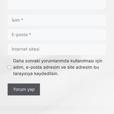
İsim
E-
posta
İnternet
sitesi
Daha sonraki yorumlarımda kullanılması için
adım, e-posta adresim ve site adresim bu
tarayıcıya kaydedilsin.