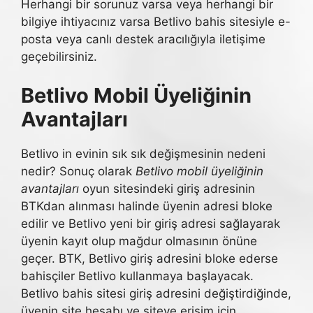
Herhangi bir sorunuz varsa veya herhangi bir
bilgiye ihtiyacınız varsa Betlivo bahis sitesiyle e-
posta veya canlı destek aracılığıyla iletişime
geçebilirsiniz.
Betlivo Mobil Üyeliğinin
Avantajları
Betlivo in evinin sık sık değişmesinin nedeni
nedir? Sonuç olarak
Betlivo mobil üyeliğinin
avantajları
oyun sitesindeki giriş adresinin
BTKdan alınması halinde üyenin adresi bloke
edilir ve Betlivo yeni bir giriş adresi sağlayarak
üyenin kayıt olup mağdur olmasının önüne
geçer. BTK, Betlivo giriş adresini bloke ederse
bahisçiler Betlivo kullanmaya başlayacak.
Betlivo bahis sitesi giriş adresini değiştirdiğinde,
üyenin site hesabı ve siteye erişim için