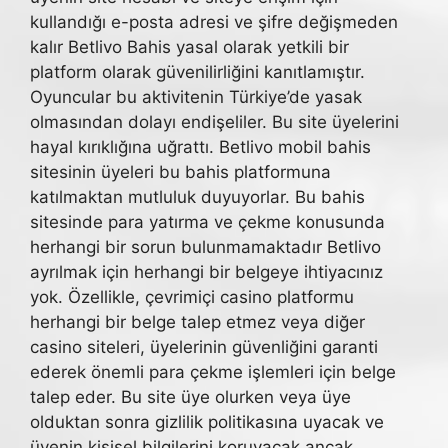
kullandığı e-posta adresi ve şifre değişmeden
kalır Betlivo Bahis yasal olarak yetkili bir
platform olarak güvenilirliğini kanıtlamıştır.
Oyuncular bu aktivitenin Türkiye’de yasak
olmasından dolayı endişeliler. Bu site üyelerini
hayal kırıklığına uğrattı. Betlivo mobil bahis
sitesinin üyeleri bu bahis platformuna
katılmaktan mutluluk duyuyorlar. Bu bahis
sitesinde para yatırma ve çekme konusunda
herhangi bir sorun bulunmamaktadır Betlivo
ayrılmak için herhangi bir belgeye ihtiyacınız
yok. Özellikle, çevrimiçi casino platformu
herhangi bir belge talep etmez veya diğer
casino siteleri, üyelerinin güvenliğini garanti
ederek önemli para çekme işlemleri için belge
talep eder. Bu site üye olurken veya üye
olduktan sonra gizlilik politikasına uyacak ve
üyenin kişisel bilgilerini koruyacak ancak