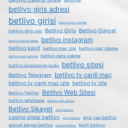
betlivo com
betlivo giris adresi
betlivo girisi
betlivo giris twitter
Betlivo Giriş
Betlivo Güncel
betlivo giris yap
betlivo instagram
betlivo güncel adres
betlivo kayit
betlivo maç izle
betlivo maç izleme
betlivo para çekme
betlivo para yatirma
betlivo sitesi
betlivo promosyon kodu
betlivo tv canli maç
Betlivo Telegram
betlivo tv canli maç izle
betlivo tv izle
Betlivo Web Sitesi
Betlivo Twitter
betlivo whatsapp
betlivo yeni adresi
Betlivo Şikayet
canli betlivo
casino sitesi betlivo
giris yap betlivo
giris betlivo
güncel adresi betlivo
kayit betlivo
güncel betlivo