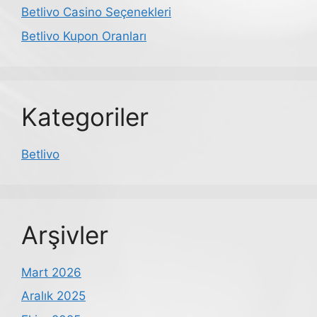
Betlivo Casino Seçenekleri
Betlivo Kupon Oranları
Kategoriler
Betlivo
Arşivler
Mart 2026
Aralık 2025