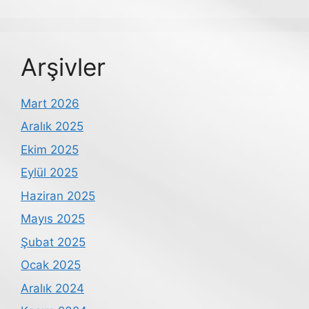
Arşivler
Mart 2026
Aralık 2025
Ekim 2025
Eylül 2025
Haziran 2025
Mayıs 2025
Şubat 2025
Ocak 2025
Aralık 2024