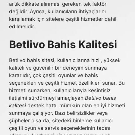
artık dikkate alınması gereken tek faktör
değildir. Ayrıca, kullanıcıların ihtiyaçlarını
karşılamak için sitelere çeşitli hizmetler dahil
edilmelidir.
Betlivo Bahis Kalitesi
Betlivo bahis sitesi, kullanıcılarına hızlı, yüksek
kaliteli ve güvenilir bir deneyim sunmaya
kararlıdır, çok çeşitli oyunlar ve bahis
seçenekleri ve çeşitli hizmet özellikleri sunar. Bu
hizmeti sunarken, kullanıcılarıyla kesintisiz
iletişimi sürdürmeyi amaçlayan
Betlivo bahis
kalitesi
destek hattı, mümkün olan en iyi hizmeti
sunmaya çalışıyor. Bazı belirsizlikler veya
şüpheler olsa da, sitedeki binlerce kullanıcı
çeşitli oyun ve servis seçeneklerinin tadını