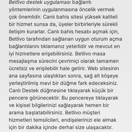
Betlivo destek uygulaması
bağlantı
yöntemlerinin uygulanmasına öncelik vermek
çok önemlidir. Canlı bahis sitesi yüksek kaliteli
bir hizmet sunsa da, üyeler birbirleriyle sürekli
iletişim kurarlar. Canlı bahis hesabı açmak için,
Betlivo tarafından sağlanan uygun oturum açma
bağlantılarını tıklamanız yeterlidir ve mevcut en
iyi hizmetlere erişebilirsiniz. Betlivo masa
mesajlaşma sürecini çevrimiçi olarak tamamen
ücretsiz ve erişilebilir hale getirir. Web sitesinin
ana sayfasına ulaştıktan sonra, sağ alt köşeye
yerleştirilmiş mavi bir düğme fark edeceksiniz.
Canlı Destek düğmesine tıklayarak küçük bir
pencere görünecektir. Bu pencereye tıklayarak
ve kişisel bilgilerinizi sağlayarak hemen bir
arama başlatabilirsiniz. Betlivo müşteri
hizmetleri temsilcileri, endişelerinizi ele almak
için bir dakika içinde derhal size ulaşacaktır.