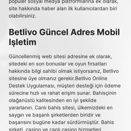
popüler sosyal medya platformlarına ek olarak,
site hakkında haber alan ilk kullanıcılardan biri
olabilirsiniz.
Betlivo Güncel Adres Mobil
Işletim
Güncellenmiş web sitesi adresine ek olarak,
sitedeki en son bonuslar ve oyun fırsatları
hakkında bilgi sahibi olmak istiyorsanız, Betlivo
sitesine üye olmanız gerekir.Betlivo Online
Destek Uygulaması, müşteri desteği için ödeme
sürecine hızlı ve rahat erişim sunar. Bahisçinin
olağanüstü kalitesinden en iyi şekilde
yararlanın. Canlı bahis sitesi, ülkemizdeki en
saygın ve başarılı şirketlerden biridir ve
başarısını bugüne kadar sürdürmüştür. Bahis
şirketi, casino ve canlı casino hizmetleri