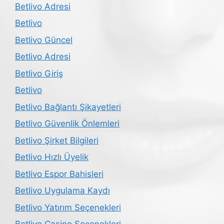
Betlivo Adresi
Betlivo
Betlivo Güncel
Betlivo Adresi
Betlivo Giriş
Betlivo
Betlivo Bağlantı Şikayetleri
Betlivo Güvenlik Önlemleri
Betlivo Şirket Bilgileri
Betlivo Hızlı Üyelik
Betlivo Espor Bahisleri
Betlivo Uygulama Kaydı
Betlivo Yatırım Seçenekleri