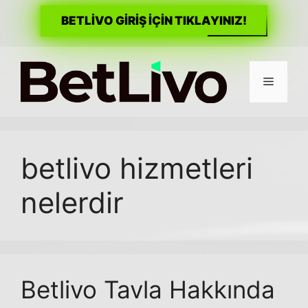
BETLİVO GİRİŞ İÇİN TIKLAYINIZ!
İçeriğe
atla
Menü
betlivo hizmetleri
nelerdir
Betlivo Tavla Hakkında