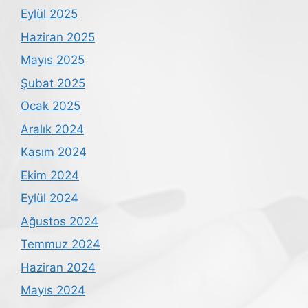
Eylül 2025
Haziran 2025
Mayıs 2025
Şubat 2025
Ocak 2025
Aralık 2024
Kasım 2024
Ekim 2024
Eylül 2024
Ağustos 2024
Temmuz 2024
Haziran 2024
Mayıs 2024