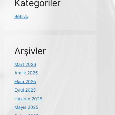
Kategoriler
Betlivo
Arşivler
Mart 2026
Aralık 2025
Ekim 2025
Eylül 2025
Haziran 2025
Mayıs 2025