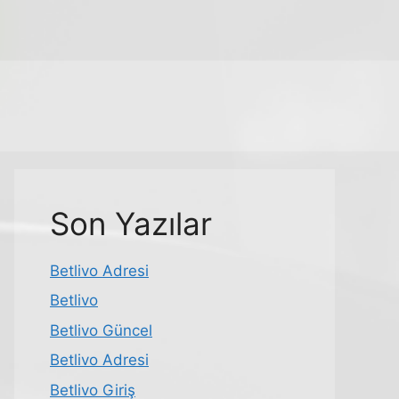
Son Yazılar
Betlivo Adresi
Betlivo
Betlivo Güncel
Betlivo Adresi
Betlivo Giriş