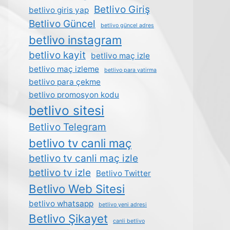
Betlivo Giriş
betlivo giris yap
Betlivo Güncel
betlivo güncel adres
betlivo instagram
betlivo kayit
betlivo maç izle
betlivo maç izleme
betlivo para yatirma
betlivo para çekme
betlivo promosyon kodu
betlivo sitesi
Betlivo Telegram
betlivo tv canli maç
betlivo tv canli maç izle
betlivo tv izle
Betlivo Twitter
Betlivo Web Sitesi
betlivo whatsapp
betlivo yeni adresi
Betlivo Şikayet
canli betlivo