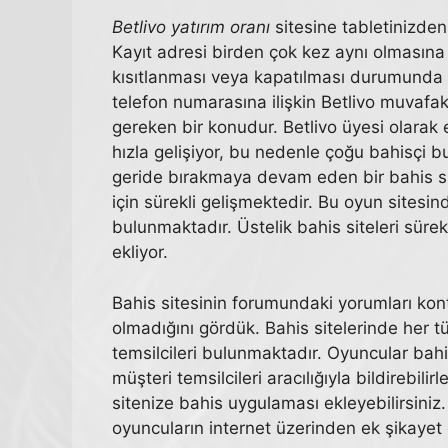
Betlivo yatırım oranı
sitesine tabletinizden 
Kayıt adresi birden çok kez aynı olmasına 
kısıtlanması veya kapatılması durumunda k
telefon numarasına ilişkin Betlivo muvafaka
gereken bir konudur. Betlivo üyesi olarak en
hızla gelişiyor, bu nedenle çoğu bahisçi bu
geride bırakmaya devam eden bir bahis site
için sürekli gelişmektedir. Bu oyun sitesind
bulunmaktadır. Üstelik bahis siteleri sürekl
ekliyor.
Bahis sitesinin forumundaki yorumları kon
olmadığını gördük. Bahis sitelerinde her t
temsilcileri bulunmaktadır. Oyuncular bahis 
müşteri temsilcileri aracılığıyla bildirebil
sitenize bahis uygulaması ekleyebilirsiniz
oyuncuların internet üzerinden ek şikayet