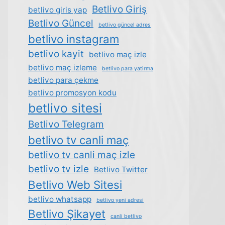
Betlivo Giriş
betlivo giris yap
Betlivo Güncel
betlivo güncel adres
betlivo instagram
betlivo kayit
betlivo maç izle
betlivo maç izleme
betlivo para yatirma
betlivo para çekme
betlivo promosyon kodu
betlivo sitesi
Betlivo Telegram
betlivo tv canli maç
betlivo tv canli maç izle
betlivo tv izle
Betlivo Twitter
Betlivo Web Sitesi
betlivo whatsapp
betlivo yeni adresi
Betlivo Şikayet
canli betlivo