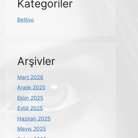
Kategoriler
Betlivo
Arşivler
Mart 2026
Aralık 2025
Ekim 2025
Eylül 2025
Haziran 2025
Mayıs 2025