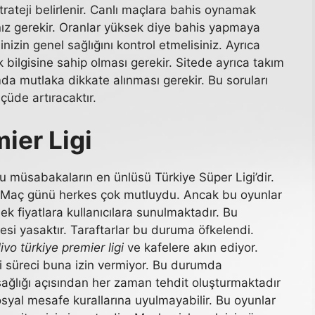
ateji belirlenir. Canlı maçlara bahis oynamak
anız gerekir. Oranlar yüksek diye bahis yapmaya
zin genel sağlığını kontrol etmelisiniz. Ayrıca
k bilgisine sahip olması gerekir. Sitede ayrıca takım
da mutlaka dikkate alınması gerekir. Bu soruları
üde artıracaktır.
ier Ligi
u müsabakaların en ünlüsü Türkiye Süper Ligi’dir.
 Maç günü herkes çok mutluydu. Ancak bu oyunlar
k fiyatlara kullanıcılara sunulmaktadır. Bu
si yasaktır. Taraftarlar bu duruma öfkelendi.
ivo türkiye premier ligi
ve kafelere akın ediyor.
 süreci buna izin vermiyor. Bu durumda
sağlığı açısından her zaman tehdit oluşturmaktadır
osyal mesafe kurallarına uyulmayabilir. Bu oyunlar