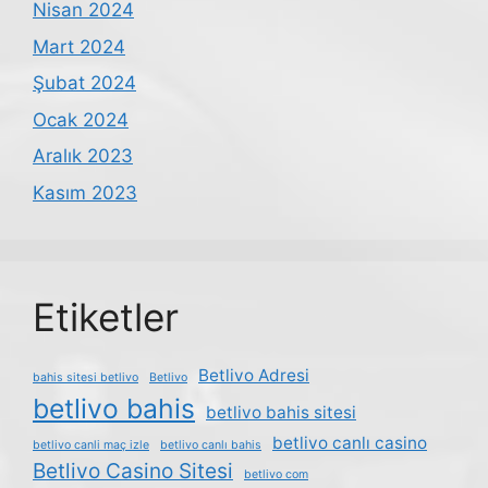
Nisan 2024
Mart 2024
Şubat 2024
Ocak 2024
Aralık 2023
Kasım 2023
Etiketler
Betlivo Adresi
bahis sitesi betlivo
Betlivo
betlivo bahis
betlivo bahis sitesi
betlivo canlı casino
betlivo canli maç izle
betlivo canlı bahis
Betlivo Casino Sitesi
betlivo com