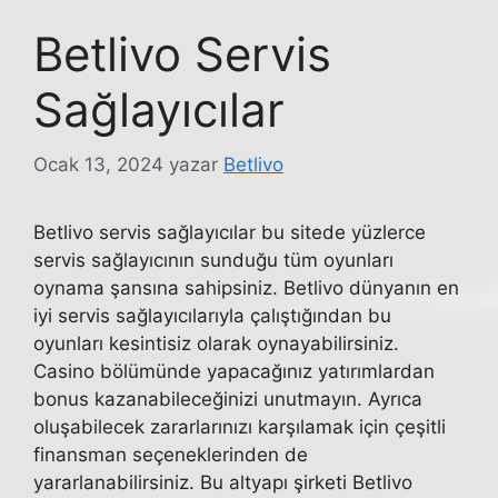
Betlivo Servis
Sağlayıcılar
Ocak 13, 2024
yazar
Betlivo
Betlivo servis sağlayıcılar bu sitede yüzlerce
servis sağlayıcının sunduğu tüm oyunları
oynama şansına sahipsiniz. Betlivo dünyanın en
iyi servis sağlayıcılarıyla çalıştığından bu
oyunları kesintisiz olarak oynayabilirsiniz.
Casino bölümünde yapacağınız yatırımlardan
bonus kazanabileceğinizi unutmayın. Ayrıca
oluşabilecek zararlarınızı karşılamak için çeşitli
finansman seçeneklerinden de
yararlanabilirsiniz. Bu altyapı şirketi Betlivo