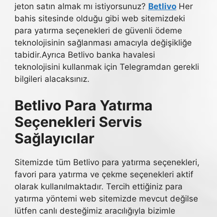
jeton satın almak mı istiyorsunuz?
Betlivo
Her
bahis sitesinde olduğu gibi web sitemizdeki
para yatırma seçenekleri de güvenli ödeme
teknolojisinin sağlanması amacıyla değişikliğe
tabidir.Ayrıca Betlivo banka havalesi
teknolojisini kullanmak için Telegramdan gerekli
bilgileri alacaksınız.
Betlivo Para Yatırma
Seçenekleri Servis
Sağlayıcılar
Sitemizde tüm Betlivo para yatırma seçenekleri,
favori para yatırma ve çekme seçenekleri aktif
olarak kullanılmaktadır. Tercih ettiğiniz para
yatırma yöntemi web sitemizde mevcut değilse
lütfen canlı desteğimiz aracılığıyla bizimle