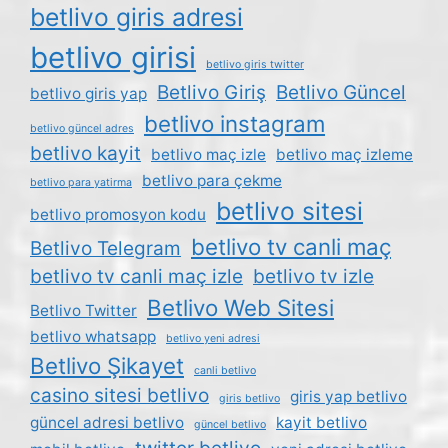
betlivo giris adresi
betlivo girisi
betlivo giris twitter
Betlivo Giriş
Betlivo Güncel
betlivo giris yap
betlivo instagram
betlivo güncel adres
betlivo kayit
betlivo maç izle
betlivo maç izleme
betlivo para çekme
betlivo para yatirma
betlivo sitesi
betlivo promosyon kodu
betlivo tv canli maç
Betlivo Telegram
betlivo tv canli maç izle
betlivo tv izle
Betlivo Web Sitesi
Betlivo Twitter
betlivo whatsapp
betlivo yeni adresi
Betlivo Şikayet
canli betlivo
casino sitesi betlivo
giris yap betlivo
giris betlivo
güncel adresi betlivo
kayit betlivo
güncel betlivo