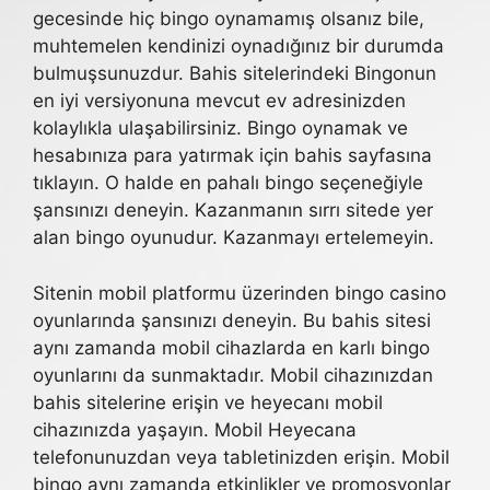
gecesinde hiç bingo oynamamış olsanız bile,
muhtemelen kendinizi oynadığınız bir durumda
bulmuşsunuzdur. Bahis sitelerindeki Bingonun
en iyi versiyonuna mevcut ev adresinizden
kolaylıkla ulaşabilirsiniz. Bingo oynamak ve
hesabınıza para yatırmak için bahis sayfasına
tıklayın. O halde en pahalı bingo seçeneğiyle
şansınızı deneyin. Kazanmanın sırrı sitede yer
alan bingo oyunudur. Kazanmayı ertelemeyin.
Sitenin mobil platformu üzerinden bingo casino
oyunlarında şansınızı deneyin. Bu bahis sitesi
aynı zamanda mobil cihazlarda en karlı bingo
oyunlarını da sunmaktadır. Mobil cihazınızdan
bahis sitelerine erişin ve heyecanı mobil
cihazınızda yaşayın. Mobil Heyecana
telefonunuzdan veya tabletinizden erişin. Mobil
bingo aynı zamanda etkinlikler ve promosyonlar