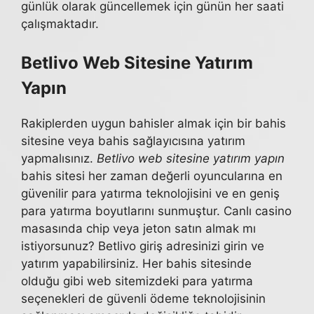
günlük olarak güncellemek için günün her saati
çalışmaktadır.
Betlivo Web Sitesine Yatırım
Yapın
Rakiplerden uygun bahisler almak için bir bahis
sitesine veya bahis sağlayıcısına yatırım
yapmalısınız.
Betlivo web sitesine yatırım yapın
bahis sitesi her zaman değerli oyuncularına en
güvenilir para yatırma teknolojisini ve en geniş
para yatırma boyutlarını sunmuştur. Canlı casino
masasında chip veya jeton satın almak mı
istiyorsunuz? Betlivo giriş adresinizi girin ve
yatırım yapabilirsiniz. Her bahis sitesinde
olduğu gibi web sitemizdeki para yatırma
seçenekleri de güvenli ödeme teknolojisinin