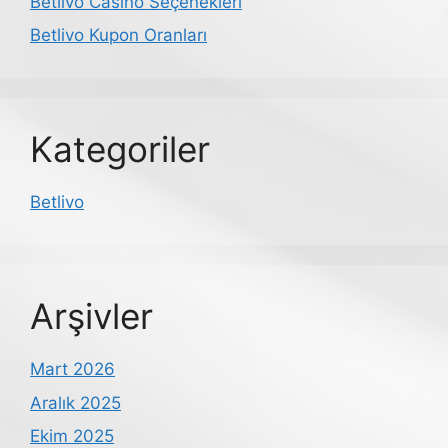
Betlivo Casino Seçenekleri
Betlivo Kupon Oranları
Kategoriler
Betlivo
Arşivler
Mart 2026
Aralık 2025
Ekim 2025