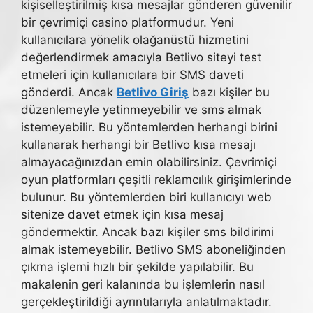
kişiselleştirilmiş kısa mesajlar gönderen güvenilir
bir çevrimiçi casino platformudur. Yeni
kullanıcılara yönelik olağanüstü hizmetini
değerlendirmek amacıyla Betlivo siteyi test
etmeleri için kullanıcılara bir SMS daveti
gönderdi. Ancak
Betlivo Giriş
bazı kişiler bu
düzenlemeyle yetinmeyebilir ve sms almak
istemeyebilir. Bu yöntemlerden herhangi birini
kullanarak herhangi bir Betlivo kısa mesajı
almayacağınızdan emin olabilirsiniz. Çevrimiçi
oyun platformları çeşitli reklamcılık girişimlerinde
bulunur. Bu yöntemlerden biri kullanıcıyı web
sitenize davet etmek için kısa mesaj
göndermektir. Ancak bazı kişiler sms bildirimi
almak istemeyebilir. Betlivo SMS aboneliğinden
çıkma işlemi hızlı bir şekilde yapılabilir. Bu
makalenin geri kalanında bu işlemlerin nasıl
gerçekleştirildiği ayrıntılarıyla anlatılmaktadır.