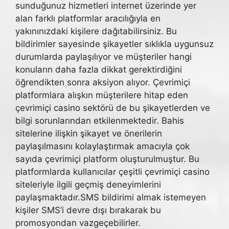
sunduğunuz hizmetleri internet üzerinde yer
alan farklı platformlar aracılığıyla en
yakınınızdaki kişilere dağıtabilirsiniz. Bu
bildirimler sayesinde şikayetler sıklıkla uygunsuz
durumlarda paylaşılıyor ve müşteriler hangi
konuların daha fazla dikkat gerektirdiğini
öğrendikten sonra aksiyon alıyor. Çevrimiçi
platformlara alışkın müşterilere hitap eden
çevrimiçi casino sektörü de bu şikayetlerden ve
bilgi sorunlarından etkilenmektedir. Bahis
sitelerine ilişkin şikayet ve önerilerin
paylaşılmasını kolaylaştırmak amacıyla çok
sayıda çevrimiçi platform oluşturulmuştur. Bu
platformlarda kullanıcılar çeşitli çevrimiçi casino
siteleriyle ilgili geçmiş deneyimlerini
paylaşmaktadır.SMS bildirimi almak istemeyen
kişiler SMS’i devre dışı bırakarak bu
promosyondan vazgeçebilirler.