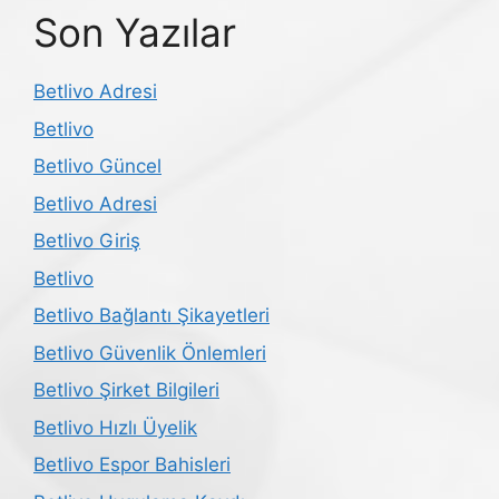
Son Yazılar
Betlivo Adresi
Betlivo
Betlivo Güncel
Betlivo Adresi
Betlivo Giriş
Betlivo
Betlivo Bağlantı Şikayetleri
Betlivo Güvenlik Önlemleri
Betlivo Şirket Bilgileri
Betlivo Hızlı Üyelik
Betlivo Espor Bahisleri