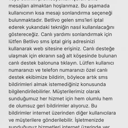
mesajları almaktan hoşlanmaz. Bu aşamada
kullanıcının kısa mesajı sonlandırma seçeneği
bulunmaktadır. Betlivo gelen sms’leri iptal
ederek yukarıdaki tekniğin nasıl kullanılacağını
göstereceğiz. Canlı yardımı sonlandırmak için
lütfen Betlivo sms iptal giriş adresinizi
kullanarak web sitesine erişiniz. Canlı desteğe
ulaşmak için ekranın sağ alt köşesinde bulunan
canlı destek balonuna tıklayın. Lütfen kullanıcı
numaranızı ve telefon numaranızı özel canlı
destek ekibimize bildirin, böylece artık sms
bildirimleri almak istemediğiniz konusunda
bilgilendirilebilirler. Müşterilerimiz olarak
sunduğumuz her hizmet için hem olumlu hem
de olumsuz geri bildirimler alıyoruz. Bu
bildirimler internet üzerinden diğer kullanıcılara
ve müşterilere gönderilebilir. İşletmenizde
sunduğunuz hizmetleri internet üzerinde yer