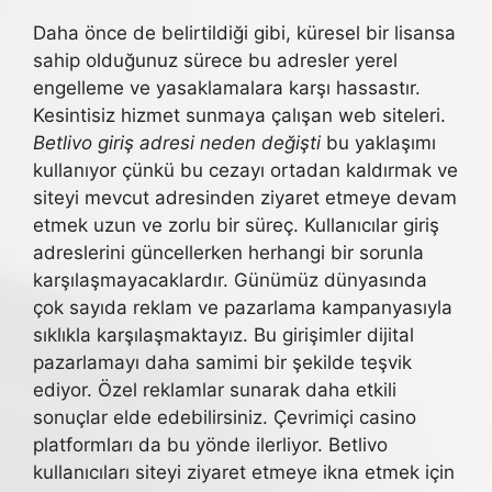
Daha önce de belirtildiği gibi, küresel bir lisansa
sahip olduğunuz sürece bu adresler yerel
engelleme ve yasaklamalara karşı hassastır.
Kesintisiz hizmet sunmaya çalışan web siteleri.
Betlivo giriş adresi neden değişti
bu yaklaşımı
kullanıyor çünkü bu cezayı ortadan kaldırmak ve
siteyi mevcut adresinden ziyaret etmeye devam
etmek uzun ve zorlu bir süreç. Kullanıcılar giriş
adreslerini güncellerken herhangi bir sorunla
karşılaşmayacaklardır. Günümüz dünyasında
çok sayıda reklam ve pazarlama kampanyasıyla
sıklıkla karşılaşmaktayız. Bu girişimler dijital
pazarlamayı daha samimi bir şekilde teşvik
ediyor. Özel reklamlar sunarak daha etkili
sonuçlar elde edebilirsiniz. Çevrimiçi casino
platformları da bu yönde ilerliyor. Betlivo
kullanıcıları siteyi ziyaret etmeye ikna etmek için