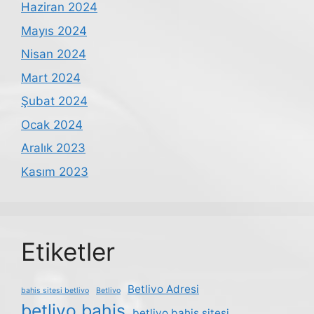
Haziran 2024
Mayıs 2024
Nisan 2024
Mart 2024
Şubat 2024
Ocak 2024
Aralık 2023
Kasım 2023
Etiketler
Betlivo Adresi
bahis sitesi betlivo
Betlivo
betlivo bahis
betlivo bahis sitesi