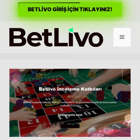
BETLİVO GİRİŞ İÇİN TIKLAYINIZ!
İçeriğe
atla
Menü