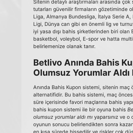
Sitenin detaylı araştırmaları arasında çok
tutarları güvenilir firmaların gözetiminde
Liga, Almanya Bundesliga, İtalya Serie A,
Ligi, Dünya can gibi en önemli lig ve turnuv
iyi yasa dışı bahis şirketlerinden biri ola
basketbol, voleybol, E-spor ve hatta mul
belirlemenize olanak tanır.
Betlivo Anında Bahis Ku
Olumsuz Yorumlar Aldı
Anında Bahis Kupon sistemi, sitenin maç ö
alternatifidir. Bu bahis sistemi, maç önces
süre içerisinde favori maçlarına bahis yap
bahis kupon sistemi ile bir oyuna bahis
Be
olumsuz yorumlar aldı mı
yaparsınız ve o 
oyunun sonucu belirlendikten sonra kazanı
en kısa sürede hissedilir ve riskler çok dü