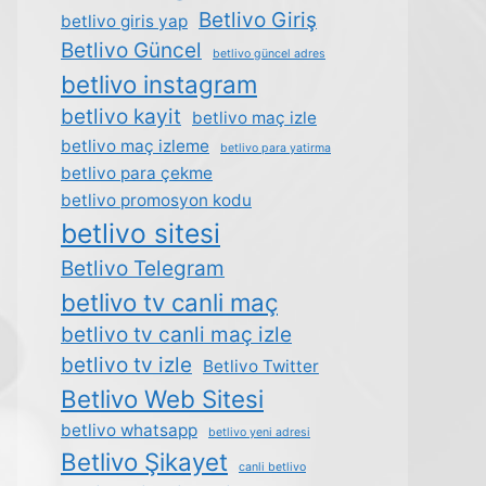
Betlivo Giriş
betlivo giris yap
Betlivo Güncel
betlivo güncel adres
betlivo instagram
betlivo kayit
betlivo maç izle
betlivo maç izleme
betlivo para yatirma
betlivo para çekme
betlivo promosyon kodu
betlivo sitesi
Betlivo Telegram
betlivo tv canli maç
betlivo tv canli maç izle
betlivo tv izle
Betlivo Twitter
Betlivo Web Sitesi
betlivo whatsapp
betlivo yeni adresi
Betlivo Şikayet
canli betlivo