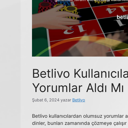
Betlivo Kullanıc
Yorumlar Aldı Mı
Şubat 6, 2024
yazar
Betlivo
Betlivo kullanıcılardan olumsuz yorumlar al
dinler, bunları zamanında çözmeye çalışır