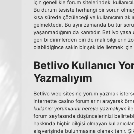
için genellikle forum sitelerindeki kullanıc
Bu durum tesiste herhangi bir sorun olmay
kısa sürede çözüleceği ve kullanıcının ak
gelmektedir. Bu aynı zamanda bu tür soru
yaşanmadığının da kanıtıdır. Betlivo yasa d
geri bildirimlerden biri de mali bilgilerin 
olabildiğince sakin bir şekilde iletmek için
Betlivo Kullanıcı Y
Yazmalıyım
Betlivo web sitesine yorum yazmak isters
internette casino forumlarını arayarak örne
kullanıcı yorumlarını nereye yazmalıyım
ile
forum sayfasında düşüncelerinizi belirtebil
hakkında hiçbir bilgisi olmayan kullanıcılar
alışverişinde bulunmasına olanak tanır. Şik