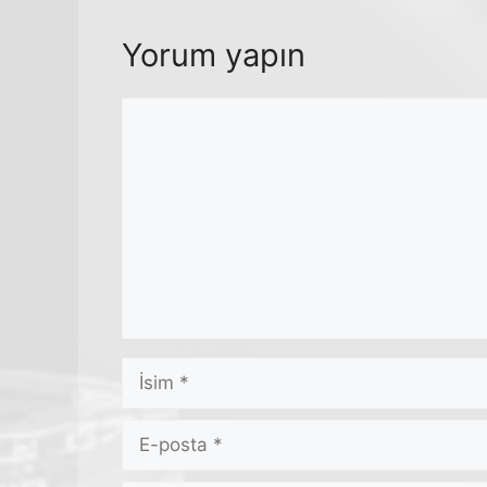
Yorum yapın
Yorum
İsim
E-
posta