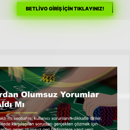
BETLİVO GİRİŞ İÇİN TIKLAYINIZ!