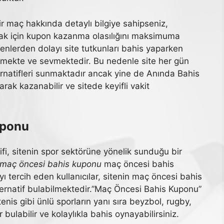
bir maç hakkında detaylı bilgiye sahipseniz,
ak için kupon kazanma olasılığını maksimuma
enlerden dolayı site tutkunları bahis yaparken
 etmekte ve sevmektedir. Bu nedenle site her gün
rnatifleri sunmaktadır ancak yine de Anında Bahis
ak kazanabilir ve sitede keyifli vakit
uponu
fi, sitenin spor sektörüne yönelik sunduğu bir
 maç öncesi bahis kuponu
maç öncesi bahis
ı tercih eden kullanıcılar, sitenin maç öncesi bahis
lternatif bulabilmektedir.”Maç Öncesi Bahis Kuponu”
enis gibi ünlü sporların yanı sıra beyzbol, rugby,
r bulabilir ve kolaylıkla bahis oynayabilirsiniz.