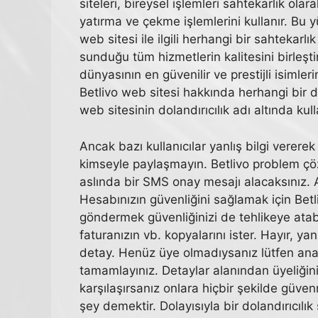
siteleri, bireysel işlemleri sahtekarlık olara
yatırma ve çekme işlemlerini kullanır. Bu 
web sitesi ile ilgili herhangi bir sahtekarl
sunduğu tüm hizmetlerin kalitesini birleşt
dünyasının en güvenilir ve prestijli isimle
Betlivo web sitesi hakkında herhangi bir d
web sitesinin dolandırıcılık adı altında kulla
Ancak bazı kullanıcılar yanlış bilgi vererek 
kimseyle paylaşmayın. Betlivo problem çöz
aslında bir SMS onay mesajı alacaksınız. 
Hesabınızın güvenliğini sağlamak için Betl
göndermek güvenliğinizi de tehlikeye atabili
faturanızın vb. kopyalarını ister. Hayır, ya
detay. Henüz üye olmadıysanız lütfen ana
tamamlayınız. Detaylar alanından üyeliğiniz
karşılaşırsanız onlara hiçbir şekilde güven
şey demektir. Dolayısıyla bir dolandırıcılık