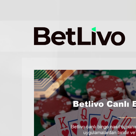
İçeriğe
atla