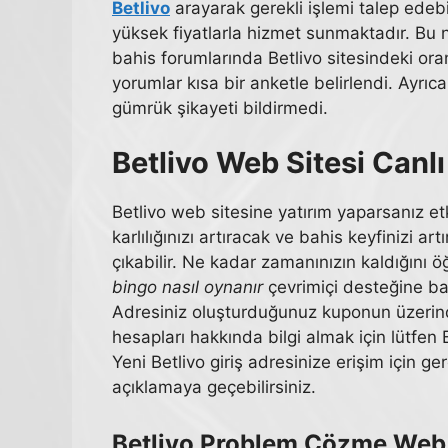
Betlivo
arayarak gerekli işlemi talep edebi
yüksek fiyatlarla hizmet sunmaktadır. Bu n
bahis forumlarında Betlivo sitesindeki oran
yorumlar kısa bir anketle belirlendi. Ayrıc
gümrük şikayeti bildirmedi.
Betlivo Web Sitesi Canl
Betlivo web sitesine yatırım yaparsanız etki
karlılığınızı artıracak ve bahis keyfinizi a
çıkabilir. Ne kadar zamanınızın kaldığını
bingo nasıl oynanır
çevrimiçi desteğine başv
Adresiniz oluşturduğunuz kuponun üzerind
hesapları hakkında bilgi almak için lütfen 
Yeni Betlivo giriş adresinize erişim için gere
açıklamaya geçebilirsiniz.
Betlivo Problem Çözme Web 