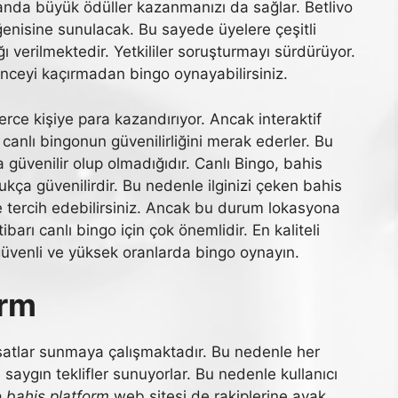
nda büyük ödüller kazanmanızı da sağlar. Betlivo
ğenisine sunulacak. Bu sayede üyelere çeşitli
verilmektedir. Yetkililer soruşturmayı sürdürüyor.
lenceyi kaçırmadan bingo oynayabilirsiniz.
erce kişiye para kazandırıyor. Ancak interaktif
 canlı bingonun güvenilirliğini merak ederler. Bu
 güvenilir olup olmadığıdır. Canlı Bingo, bahis
kça güvenilirdir. Bu nedenle ilginizi çeken bahis
le tercih edebilirsiniz. Ancak bu durum lokasyona
barı canlı bingo için çok önemlidir. En kaliteli
 güvenli ve yüksek oranlarda bingo oynayın.
orm
 fırsatlar sunmaya çalışmaktadır. Bu nedenle her
saygın teklifler sunuyorlar. Bu nedenle kullanıcı
o bahis platform
web sitesi de rakiplerine ayak