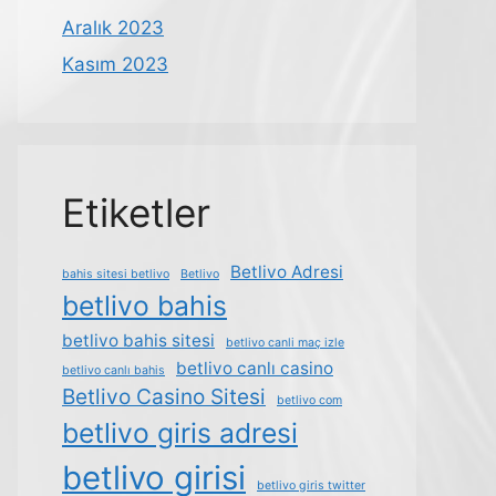
Aralık 2023
Kasım 2023
Etiketler
Betlivo Adresi
bahis sitesi betlivo
Betlivo
betlivo bahis
betlivo bahis sitesi
betlivo canli maç izle
betlivo canlı casino
betlivo canlı bahis
Betlivo Casino Sitesi
betlivo com
betlivo giris adresi
betlivo girisi
betlivo giris twitter