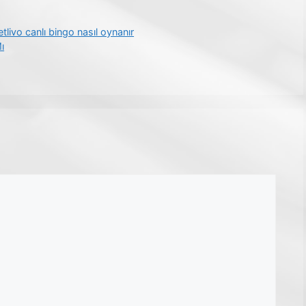
etlivo canlı bingo nasıl oynanır
ı