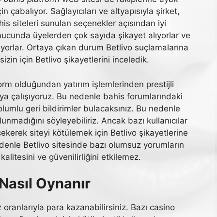
n çabalıyor. Sağlayıcıları ve altyapısıyla şirket,
is siteleri sunulan seçenekler açısından iyi
cunda üyelerden çok sayıda şikayet alıyorlar ve
iyorlar. Ortaya çıkan durum Betlivo suçlamalarına
izin için Betlivo şikayetlerini inceledik.
tform olduğundan yatırım işlemlerinden prestijli
ya çalışıyoruz. Bu nedenle bahis forumlarındaki
olumlu geri bildirimler bulacaksınız. Bu nedenle
lunmadığını söyleyebiliriz. Ancak bazı kullanıcılar
ekerek siteyi kötülemek için Betlivo şikayetlerine
denle Betlivo sitesinde bazı olumsuz yorumların
alitesini ve güvenilirliğini etkilemez.
 Nasıl Oynanır
 oranlarıyla para kazanabilirsiniz. Bazı casino