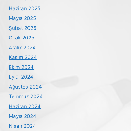
Haziran 2025
Mayıs 2025
Şubat 2025
Ocak 2025
Aralık 2024
Kasım 2024
Ekim 2024
Eylül 2024
Ağustos 2024
Temmuz 2024
Haziran 2024
Mayıs 2024
Nisan 2024