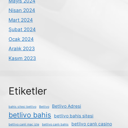
Mayıs 2024
Nisan 2024
Mart 2024
Şubat 2024
Ocak 2024
Aralık 2023
Kasım 2023
Etiketler
Betlivo Adresi
bahis sitesi betlivo
Betlivo
betlivo bahis
betlivo bahis sitesi
betlivo canlı casino
betlivo canli maç izle
betlivo canlı bahis