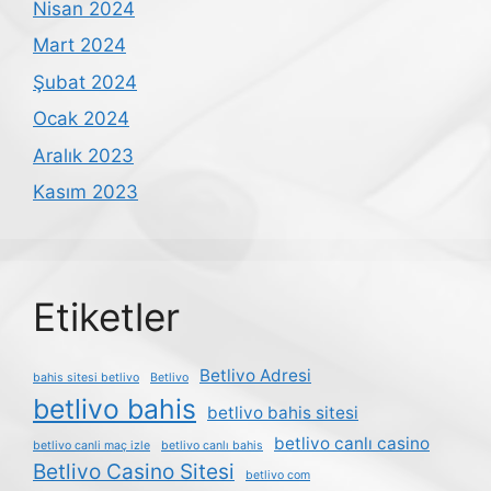
Nisan 2024
Mart 2024
Şubat 2024
Ocak 2024
Aralık 2023
Kasım 2023
Etiketler
Betlivo Adresi
bahis sitesi betlivo
Betlivo
betlivo bahis
betlivo bahis sitesi
betlivo canlı casino
betlivo canli maç izle
betlivo canlı bahis
Betlivo Casino Sitesi
betlivo com