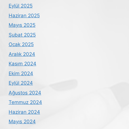
Eylül 2025
Haziran 2025
Mayıs 2025
Şubat 2025
Ocak 2025
Aralık 2024
Kasım 2024
Ekim 2024
Eylül 2024
Ağustos 2024
Temmuz 2024
Haziran 2024
Mayıs 2024