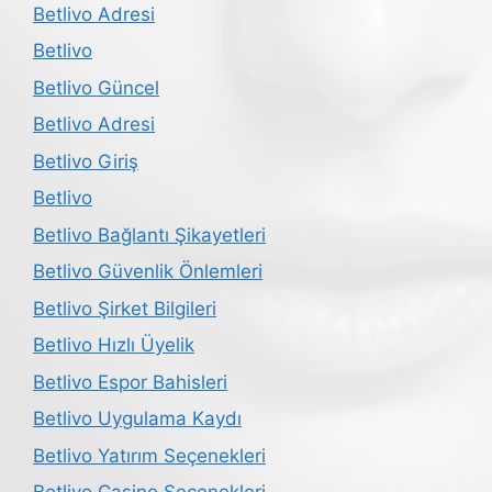
Betlivo Adresi
Betlivo
Betlivo Güncel
Betlivo Adresi
Betlivo Giriş
Betlivo
Betlivo Bağlantı Şikayetleri
Betlivo Güvenlik Önlemleri
Betlivo Şirket Bilgileri
Betlivo Hızlı Üyelik
Betlivo Espor Bahisleri
Betlivo Uygulama Kaydı
Betlivo Yatırım Seçenekleri