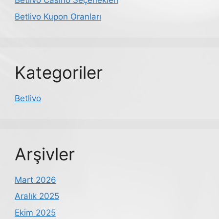
Betlivo Casino Seçenekleri
Betlivo Kupon Oranları
Kategoriler
Betlivo
Arşivler
Mart 2026
Aralık 2025
Ekim 2025