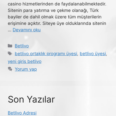
casino hizmetlerinden de faydalanabilmektedir.
Sitenin para yatırma ve çekme olanağı, Türk
bayiler de dahil olmak üzere tüm müşterilerin
erişimine açıktır. Siteye üye olduklarında sitenin
…
Devamını oku
Kategoriler
Betlivo
Etiketler
betlivo ortaklık programı üyesi
,
betlivo üyesi
,
yeni giris betlivo
Yorum yap
Son Yazılar
Betlivo Adresi