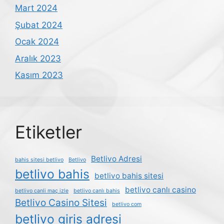
Mart 2024
Şubat 2024
Ocak 2024
Aralık 2023
Kasım 2023
Etiketler
Betlivo Adresi
bahis sitesi betlivo
Betlivo
betlivo bahis
betlivo bahis sitesi
betlivo canlı casino
betlivo canli maç izle
betlivo canlı bahis
Betlivo Casino Sitesi
betlivo com
betlivo giris adresi