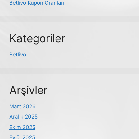
Betlivo Kupon Oranları
Kategoriler
Betlivo
Arşivler
Mart 2026
Aralık 2025
Ekim 2025
Eylül 2025