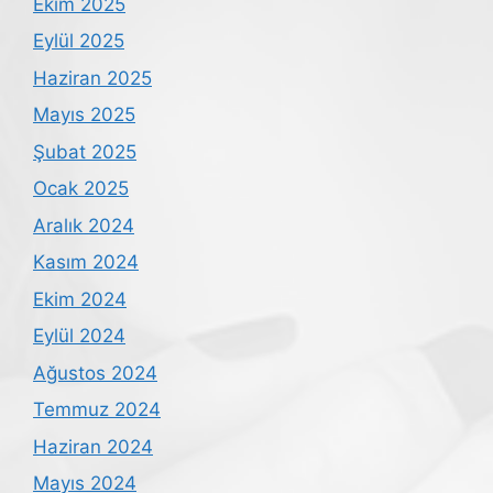
Ekim 2025
Eylül 2025
Haziran 2025
Mayıs 2025
Şubat 2025
Ocak 2025
Aralık 2024
Kasım 2024
Ekim 2024
Eylül 2024
Ağustos 2024
Temmuz 2024
Haziran 2024
Mayıs 2024