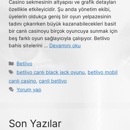
Casino sekmesinin altyapısı ve grafik detayları
özellikle etkileyicidir. Şu anda yönetim ekibi,
üyelerin oldukça geniş bir oyun yelpazesinin
tadını çıkarırken büyük kazanabilecekleri basit
bir canlı casinoyu birçok oyuncuya sunmak için
beş farklı oyun sağlayıcıyla çalışıyor. Betlivo
bahis sitelerini …
Devamını oku
Kategoriler
Betlivo
Etiketler
betlivo canlı black jack oyunu
,
betlivo mobil
canlı casino
,
canli betlivo
Yorum yap
Son Yazılar