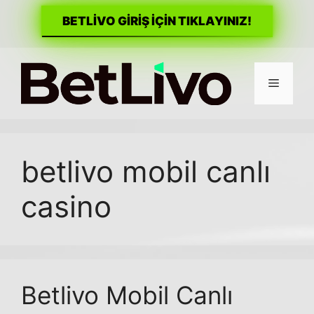
BETLİVO GİRİŞ İÇİN TIKLAYINIZ!
İçeriğe
atla
Menü
betlivo mobil canlı
casino
Betlivo Mobil Canlı