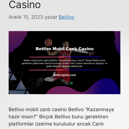
Casino
Aralık 15, 2023
yazar
Betlivo
Betlivo mobil canlı casino Betlivo “Kazanmaya
hazır mısın?” Birçok Betlivo bunu gerektiren
platformlar üzerine kuruludur ancak Canlı