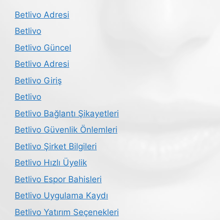
Betlivo Adresi
Betlivo
Betlivo Güncel
Betlivo Adresi
Betlivo Giriş
Betlivo
Betlivo Bağlantı Şikayetleri
Betlivo Güvenlik Önlemleri
Betlivo Şirket Bilgileri
Betlivo Hızlı Üyelik
Betlivo Espor Bahisleri
Betlivo Uygulama Kaydı
Betlivo Yatırım Seçenekleri