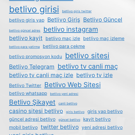
betlivo girisi
betlivo giris twitter
Betlivo Giriş
Betlivo Güncel
betlivo giris yap
betlivo instagram
betlivo güncel adres
betlivo kayit
betlivo maç izle
betlivo maç izleme
betlivo para çekme
betlivo para yatirma
betlivo sitesi
betlivo promosyon kodu
betlivo tv canli maç
Betlivo Telegram
betlivo tv canli maç izle
betlivo tv izle
Betlivo Web Sitesi
Betlivo Twitter
betlivo whatsapp
betlivo yeni adresi
Betlivo Şikayet
canli betlivo
casino sitesi betlivo
giris yap betlivo
giris betlivo
güncel adresi betlivo
kayit betlivo
güncel betlivo
twitter betlivo
mobil betlivo
yeni adresi betlivo