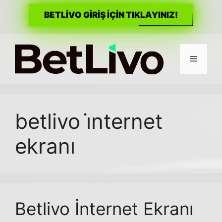
BETLİVO GİRİŞ İÇİN TIKLAYINIZ!
İçeriğe
atla
Menü
betlivo i̇nternet
ekranı
Betlivo İnternet Ekranı