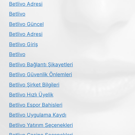
Betlivo Adresi
Betlivo
Betlivo Güncel
Betlivo Adresi
Betlivo Giriş
Betlivo
Betlivo Bağlantı Şikayetleri
Betlivo Güvenlik Önlemleri
Betlivo Şirket Bilgileri
Betlivo Hızlı Üyelik
Betlivo Espor Bahisleri
Betlivo Uygulama Kaydı
Betlivo Yatırım Seçenekleri