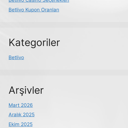
Betlivo Casino Seçenekleri
Betlivo Kupon Oranları
Kategoriler
Betlivo
Arşivler
Mart 2026
Aralık 2025
Ekim 2025