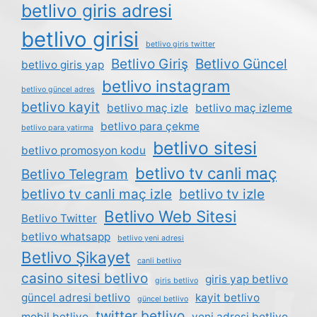
betlivo giris adresi
betlivo girisi
betlivo giris twitter
Betlivo Giriş
Betlivo Güncel
betlivo giris yap
betlivo instagram
betlivo güncel adres
betlivo kayit
betlivo maç izle
betlivo maç izleme
betlivo para çekme
betlivo para yatirma
betlivo sitesi
betlivo promosyon kodu
betlivo tv canli maç
Betlivo Telegram
betlivo tv canli maç izle
betlivo tv izle
Betlivo Web Sitesi
Betlivo Twitter
betlivo whatsapp
betlivo yeni adresi
Betlivo Şikayet
canli betlivo
casino sitesi betlivo
giris yap betlivo
giris betlivo
güncel adresi betlivo
kayit betlivo
güncel betlivo
twitter betlivo
mobil betlivo
yeni adresi betlivo