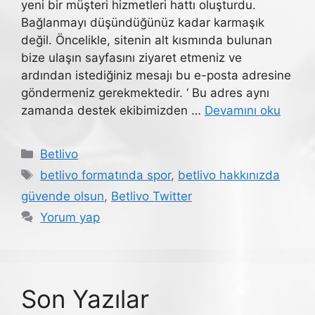
yeni bir müşteri hizmetleri hattı oluşturdu.
Bağlanmayı düşündüğünüz kadar karmaşık
değil. Öncelikle, sitenin alt kısmında bulunan
bize ulaşın sayfasını ziyaret etmeniz ve
ardından istediğiniz mesajı bu e-posta adresine
göndermeniz gerekmektedir. ‘ Bu adres aynı
zamanda destek ekibimizden …
Devamını oku
Kategoriler
Betlivo
Etiketler
betlivo formatında spor
,
betlivo hakkınızda
güvende olsun
,
Betlivo Twitter
Yorum yap
Son Yazılar