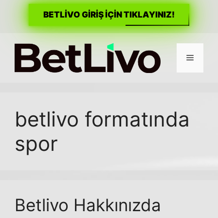
BETLİVO GİRİŞ İÇİN TIKLAYINIZ!
İçeriğe
atla
Menü
betlivo formatında
spor
Betlivo Hakkınızda