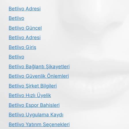
Betlivo Adresi
Betlivo
Betlivo Güncel
Betlivo Adresi
Betlivo Giriş
Betlivo
Betlivo Bağlantı Şikayetleri
Betlivo Güvenlik Önlemleri
Betlivo Şirket Bilgileri
Betlivo Hızlı Üyelik
Betlivo Espor Bahisleri
Betlivo Uygulama Kaydı
Betlivo Yatırım Seçenekleri