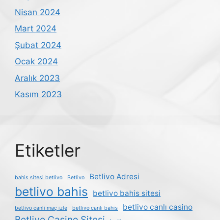
Nisan 2024
Mart 2024
Şubat 2024
Ocak 2024
Aralık 2023
Kasım 2023
Etiketler
Betlivo Adresi
bahis sitesi betlivo
Betlivo
betlivo bahis
betlivo bahis sitesi
betlivo canlı casino
betlivo canli maç izle
betlivo canlı bahis
Betlivo Casino Sitesi