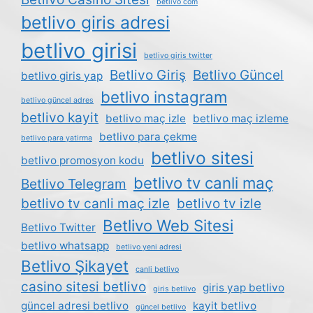
betlivo com
betlivo giris adresi
betlivo girisi
betlivo giris twitter
Betlivo Giriş
Betlivo Güncel
betlivo giris yap
betlivo instagram
betlivo güncel adres
betlivo kayit
betlivo maç izle
betlivo maç izleme
betlivo para çekme
betlivo para yatirma
betlivo sitesi
betlivo promosyon kodu
betlivo tv canli maç
Betlivo Telegram
betlivo tv canli maç izle
betlivo tv izle
Betlivo Web Sitesi
Betlivo Twitter
betlivo whatsapp
betlivo yeni adresi
Betlivo Şikayet
canli betlivo
casino sitesi betlivo
giris yap betlivo
giris betlivo
güncel adresi betlivo
kayit betlivo
güncel betlivo