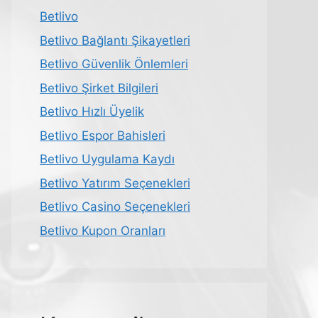
Betlivo
Betlivo Bağlantı Şikayetleri
Betlivo Güvenlik Önlemleri
Betlivo Şirket Bilgileri
Betlivo Hızlı Üyelik
Betlivo Espor Bahisleri
Betlivo Uygulama Kaydı
Betlivo Yatırım Seçenekleri
Betlivo Casino Seçenekleri
Betlivo Kupon Oranları