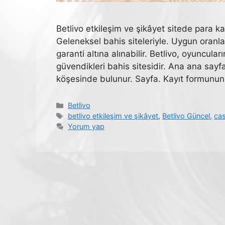
Betlivo etkileşim ve şikâyet sitede para k
Geleneksel bahis siteleriyle. Uygun oranla
garanti altına alınabilir. Betlivo, oyuncul
güvendikleri bahis sitesidir. Ana ana say
köşesinde bulunur. Sayfa. Kayıt formunu
Kategoriler
Betlivo
Etiketler
betlivo etkileşim ve şikâyet
,
Betlivo Güncel
,
cas
Yorum yap