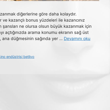
azanmak diğerlerine göre daha kolaydır.
r ve kazançlı bonus yüzdeleri ile kazancınız
arın şansları ne olursa olsun büyük kazanmak için
fayı açtığınızda arama konumu ekranın sağ üst
n, ana düğmesinin sağında yer …
Devamını oku
ino endüstrisi betlivo