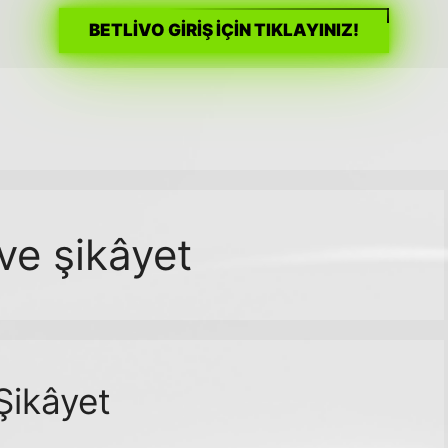
BETLİVO GİRİŞ İÇİN TIKLAYINIZ!
 ve şikâyet
Şikâyet