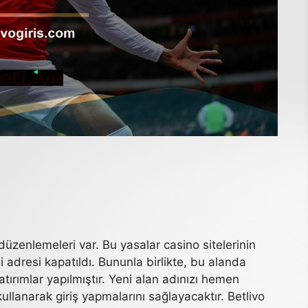
 düzenlemeleri var. Bu yasalar casino sitelerinin
 adresi kapatıldı. Bununla birlikte, bu alanda
atırımlar yapılmıştır. Yeni alan adınızı hemen
ullanarak giriş yapmalarını sağlayacaktır. Betlivo