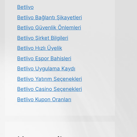
Betlivo
Betlivo Bağlantı Şikayetleri
Betlivo Güvenlik Önlemleri
Betlivo Şirket Bilgileri
Betlivo Hızlı Üyelik
Betlivo Espor Bahisleri
Betlivo Uygulama Kaydı
Betlivo Yatırım Seçenekleri
Betlivo Casino Seçenekleri
Betlivo Kupon Oranları