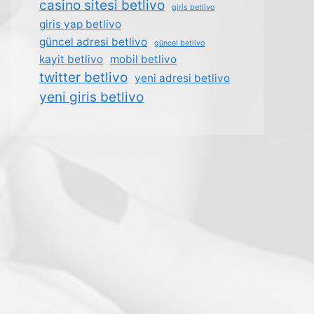
casino sitesi betlivo
giris betlivo
giris yap betlivo
güncel adresi betlivo
güncel betlivo
kayit betlivo
mobil betlivo
twitter betlivo
yeni adresi betlivo
yeni giris betlivo