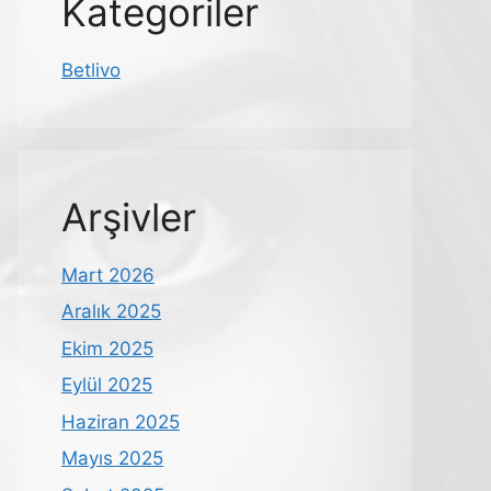
Kategoriler
Betlivo
Arşivler
Mart 2026
Aralık 2025
Ekim 2025
Eylül 2025
Haziran 2025
Mayıs 2025