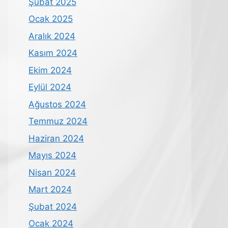
Şubat 2025
Ocak 2025
Aralık 2024
Kasım 2024
Ekim 2024
Eylül 2024
Ağustos 2024
Temmuz 2024
Haziran 2024
Mayıs 2024
Nisan 2024
Mart 2024
Şubat 2024
Ocak 2024