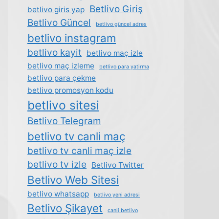
Betlivo Giriş
betlivo giris yap
Betlivo Güncel
betlivo güncel adres
betlivo instagram
betlivo kayit
betlivo maç izle
betlivo maç izleme
betlivo para yatirma
betlivo para çekme
betlivo promosyon kodu
betlivo sitesi
Betlivo Telegram
betlivo tv canli maç
betlivo tv canli maç izle
betlivo tv izle
Betlivo Twitter
Betlivo Web Sitesi
betlivo whatsapp
betlivo yeni adresi
Betlivo Şikayet
canli betlivo