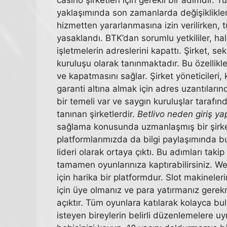
yaklaşımında son zamanlarda değişiklikler y
hizmetten yararlanmasına izin verilirken, 
yasaklandı. BTK’dan sorumlu yetkililer, hal
işletmelerin adreslerini kapattı. Şirket, se
kuruluşu olarak tanınmaktadır. Bu özellikle
ve kapatmasını sağlar. Şirket yöneticileri,
garanti altına almak için adres uzantıların
bir temeli var ve saygın kuruluşlar tarafı
tanınan şirketlerdir.
Betlivo neden giriş y
sağlama konusunda uzmanlaşmış bir şirket
platformlarımızda da bilgi paylaşımında bu
lideri olarak ortaya çıktı. Bu adımları tak
tamamen oyunlarınıza kaptırabilirsiniz. We
için harika bir platformdur. Slot makinel
için üye olmanız ve para yatırmanız gerek
açıktır. Tüm oyunlara katılarak kolayca bul
isteyen bireylerin belirli düzenlemelere u