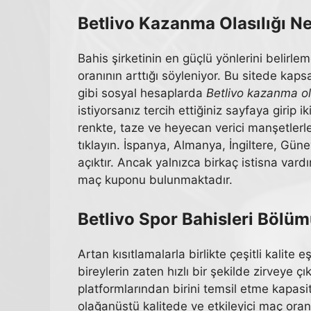
Betlivo Kazanma Olasılığı N
Bahis şirketinin en güçlü yönlerini belirl
oranının arttığı söyleniyor. Bu sitede kaps
gibi sosyal hesaplarda
Betlivo kazanma ol
istiyorsanız tercih ettiğiniz sayfaya girip
renkte, taze ve heyecan verici manşetlerle
tıklayın. İspanya, Almanya, İngiltere, Gü
açıktır. Ancak yalnızca birkaç istisna vard
maç kuponu bulunmaktadır.
Betlivo Spor Bahisleri Bölü
Artan kısıtlamalarla birlikte çeşitli kalite e
bireylerin zaten hızlı bir şekilde zirveye 
platformlarından birini temsil etme kapasit
olağanüstü kalitede ve etkileyici maç oran