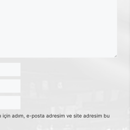
 için adım, e-posta adresim ve site adresim bu