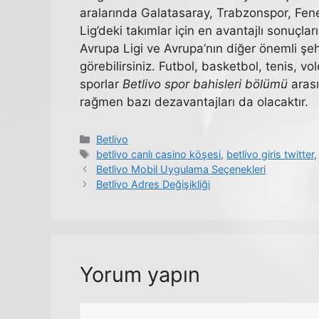
aralarında Galatasaray, Trabzonspor, Fen
Lig’deki takımlar için en avantajlı sonuçla
Avrupa Ligi ve Avrupa’nın diğer önemli şehi
görebilirsiniz. Futbol, ​​basketbol, ​​tenis,
sporlar
Betlivo spor bahisleri bölümü
arası
rağmen bazı dezavantajları da olacaktır.
Kategoriler
Betlivo
Etiketler
betlivo canlı casino köşesi
,
betlivo giris twitter
Betlivo Mobil Uygulama Seçenekleri
Betlivo Adres Değişikliği
Yorum yapın
Yorum