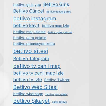
Betlivo Giriş
betlivo giris yap
Betlivo Güncel
betlivo güncel adres
betlivo instagram
betlivo kayit
betlivo maç izle
betlivo maç izleme
betlivo para yatirma
betlivo para çekme
betlivo promosyon kodu
betlivo sitesi
Betlivo Telegram
betlivo tv canli maç
betlivo tv canli maç izle
betlivo tv izle
Betlivo Twitter
Betlivo Web Sitesi
betlivo whatsapp
betlivo yeni adresi
Betlivo Şikayet
canli betlivo