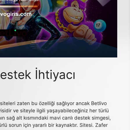
Destek İhtiyacı
 siteleri zaten bu özelliği sağlıyor ancak Betlivo
sidir ve siteyle ilgili yaşayabileceğiniz her türlü
nın sağ alt kısmındaki mavi canlı destek simgesi,
lü sorun için yararlı bir kaynaktır. Sitesi. Zafer