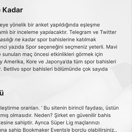
e Kadar
emeye yönelik bir anket yapıldığında eşleşme
amlı bir inceleme yapılacaktır. Telegram ve Twitter
asılığı ne kadar
spor bahislerine katılmak
 ikinci yazıda Spor seçeneğini seçmeniz yeterli. Mavi
 sunulan maç öncesi etkinlikleri görmek için
ney Amerika, Kore ve Japonya’da tüm spor bahisleri
ır. Betlivo spor bahisleri bölümünde çok sayıda
mü
şleştirme oranları. ‘ Bu sitenin birincil faydası, üstün
çıkmış olmasıdır. Neden? Şirket en güvenilir bahis
esine sahiptir. Ayrıca Süper Lig maçlarınızı
ına sahip Bookmaker Events’e borçlu olabilirsiniz.,