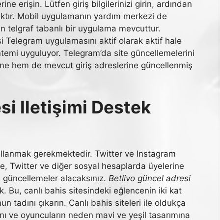
ne erişin. Lütfen giriş bilgilerinizi girin, ardından
ktır. Mobil uygulamanın yardım merkezi de
için telgraf tabanlı bir uygulama mevcuttur.
tesi Telegram uygulamasını aktif olarak aktif hale
öntemi uyguluyor. Telegram’da site güncellemelerini
rine hem de mevcut giriş adreslerine güncellenmiş
si Iletişimi Destek
ullanmak gerekmektedir. Twitter ve Instagram
Site, Twitter ve diğer sosyal hesaplarda üyelerine
 güncellemeler alacaksınız.
Betlivo güncel adresi
Bu, canlı bahis sitesindeki eğlencenin iki kat
n tadını çıkarın. Canlı bahis siteleri ile oldukça
nı ve oyuncuların neden mavi ve yeşil tasarımına