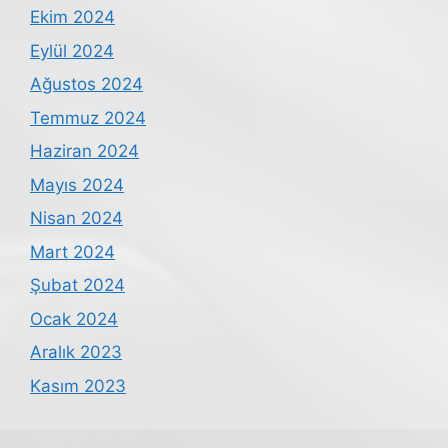
Ekim 2024
Eylül 2024
Ağustos 2024
Temmuz 2024
Haziran 2024
Mayıs 2024
Nisan 2024
Mart 2024
Şubat 2024
Ocak 2024
Aralık 2023
Kasım 2023