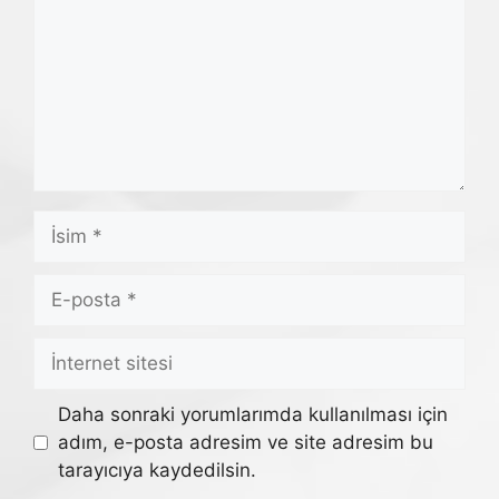
İsim
E-
posta
İnternet
sitesi
Daha sonraki yorumlarımda kullanılması için
adım, e-posta adresim ve site adresim bu
tarayıcıya kaydedilsin.