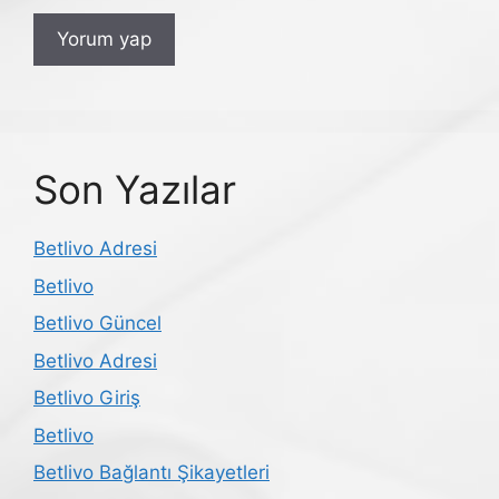
Son Yazılar
Betlivo Adresi
Betlivo
Betlivo Güncel
Betlivo Adresi
Betlivo Giriş
Betlivo
Betlivo Bağlantı Şikayetleri