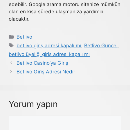
edebilir. Google arama motoru sitenize mümkün
olan en kısa sürede ulaşmanıza yardımcı
olacaktır.
Kategoriler
Betlivo
Etiketler
betlivo giriş adresi kapalı mı
,
Betlivo Güncel
,
betlivo üyeliği giriş adresi kapalı mı
Betlivo Casino’ya Giriş
Betlivo Giriş Adresi Nedir
Yorum yapın
Yorum