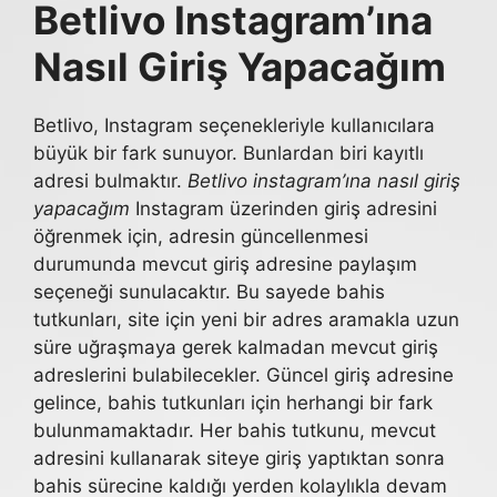
Betlivo Instagram’ına
Nasıl Giriş Yapacağım
Betlivo, Instagram seçenekleriyle kullanıcılara
büyük bir fark sunuyor. Bunlardan biri kayıtlı
adresi bulmaktır.
Betlivo instagram’ına nasıl giriş
yapacağım
Instagram üzerinden giriş adresini
öğrenmek için, adresin güncellenmesi
durumunda mevcut giriş adresine paylaşım
seçeneği sunulacaktır. Bu sayede bahis
tutkunları, site için yeni bir adres aramakla uzun
süre uğraşmaya gerek kalmadan mevcut giriş
adreslerini bulabilecekler. Güncel giriş adresine
gelince, bahis tutkunları için herhangi bir fark
bulunmamaktadır. Her bahis tutkunu, mevcut
adresini kullanarak siteye giriş yaptıktan sonra
bahis sürecine kaldığı yerden kolaylıkla devam